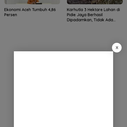
Ekonomi Aceh Tumbuh 4,86
Karhutla 3 Hektare Lahan di
Persen
Pidie Jaya Berhasil
Dipadamkan, Tidak Ada
Korban Jiwa
X