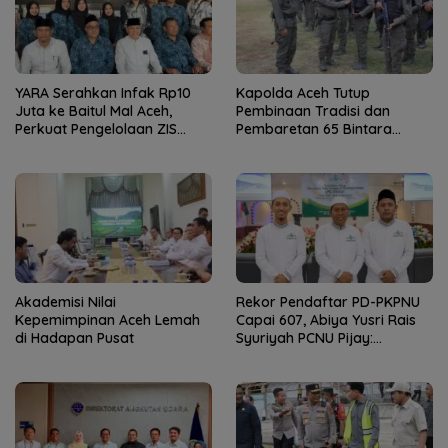
YARA Serahkan Infak Rp10
Kapolda Aceh Tutup
Juta ke Baitul Mal Aceh,
Pembinaan Tradisi dan
Perkuat Pengelolaan ZIS
Pembaretan 65 Bintara
yang Amanah
Remaja Satbrimob
Akademisi Nilai
Rekor Pendaftar PD-PKPNU
Kepemimpinan Aceh Lemah
Capai 607, Abiya Yusri Rais
di Hadapan Pusat
Syuriyah PCNU Pijay:
Kaderisasi Merupakan
Jantung Jam’iyah