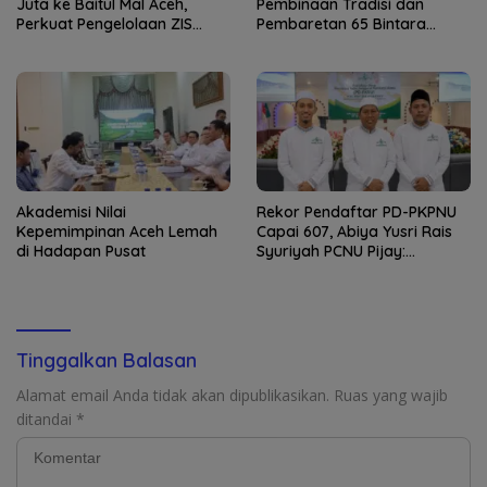
Juta ke Baitul Mal Aceh,
Pembinaan Tradisi dan
Perkuat Pengelolaan ZIS
Pembaretan 65 Bintara
yang Amanah
Remaja Satbrimob
Akademisi Nilai
Rekor Pendaftar PD-PKPNU
Kepemimpinan Aceh Lemah
Capai 607, Abiya Yusri Rais
di Hadapan Pusat
Syuriyah PCNU Pijay:
Kaderisasi Merupakan
Jantung Jam’iyah
Tinggalkan Balasan
Alamat email Anda tidak akan dipublikasikan.
Ruas yang wajib
ditandai
*