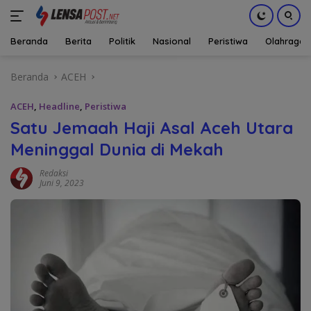
Beranda
Berita
Politik
Nasional
Peristiwa
Olahraga
Langsung
Beranda
ACEH
ke
konten
ACEH
,
Headline
,
Peristiwa
Satu Jemaah Haji Asal Aceh Utara
Meninggal Dunia di Mekah
Redaksi
Juni 9, 2023