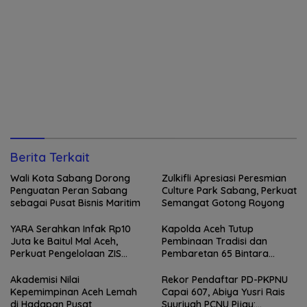
Berita Terkait
Wali Kota Sabang Dorong
Zulkifli Apresiasi Peresmian
Penguatan Peran Sabang
Culture Park Sabang, Perkuat
sebagai Pusat Bisnis Maritim
Semangat Gotong Royong
YARA Serahkan Infak Rp10
Kapolda Aceh Tutup
Juta ke Baitul Mal Aceh,
Pembinaan Tradisi dan
Perkuat Pengelolaan ZIS
Pembaretan 65 Bintara
yang Amanah
Remaja Satbrimob
Akademisi Nilai
Rekor Pendaftar PD-PKPNU
Kepemimpinan Aceh Lemah
Capai 607, Abiya Yusri Rais
di Hadapan Pusat
Syuriyah PCNU Pijay: