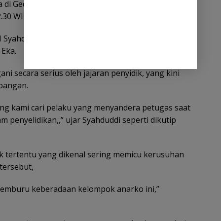
ra di Gedung Auiditorium Undip usai kericuhan
2.30 WIB.
M Syahduddi mengatakan, pihaknya masih memburu
 Eka.
ni secara serius oleh jajaran penyidik, yang kini
pangan.
ang kami cari pelaku yang menyandera petugas saat
 penyelidikan,,” ujar Syahduddi seperti dikutip
k tertentu yang dikenal sering memicu kerusuhan
tersebut,
 memburu keberadaan kelompok anarko ini,”