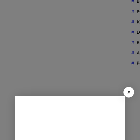
B
P
K
D
B
A
P
X