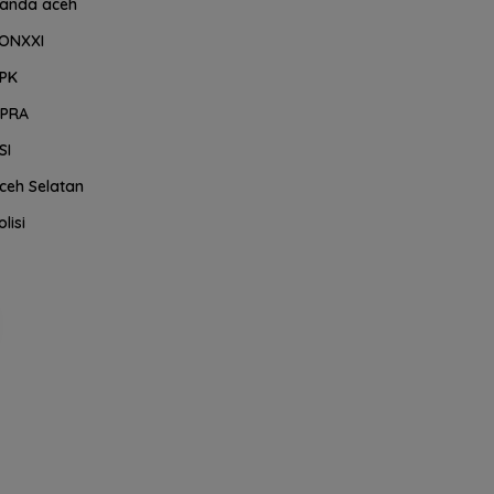
anda aceh
ONXXI
PK
PRA
SI
ceh Selatan
olisi