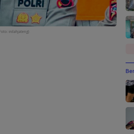
to: inilahjateng)
Ber