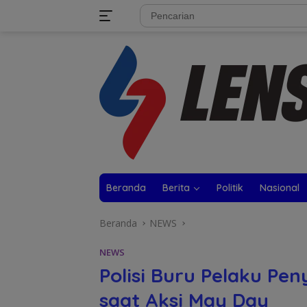
Langsung
tutup
ke
konten
Beranda
Berita
Politik
Nasional
Beranda
NEWS
NEWS
Polisi Buru Pelaku Pe
saat Aksi May Day