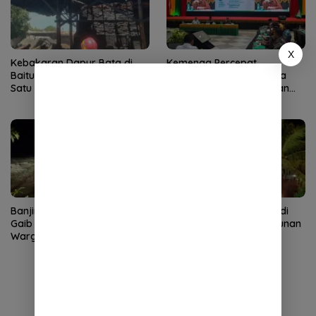
X
Kebakaran Dapur Bata di
Kemenag Percepat
Baitussalam Aceh Besar,
Pemulihan Pascabencana
Satu Bangunan Kayu Hangus
Aceh, Gandeng Perguruan
Tinggi
Banjir Bandang Terjang Rikit
Kebakaran Dapur Bata di
Gaib Gayo Lues, Rumah
Baitussalam, Satu Bangunan
Warga Sempat Terendam
Rusak Berat