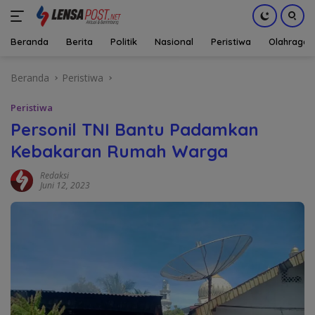
Beranda
Berita
Politik
Nasional
Peristiwa
Olahraga
Langsung
Beranda
Peristiwa
ke
konten
Peristiwa
Personil TNI Bantu Padamkan
Kebakaran Rumah Warga
Redaksi
Juni 12, 2023