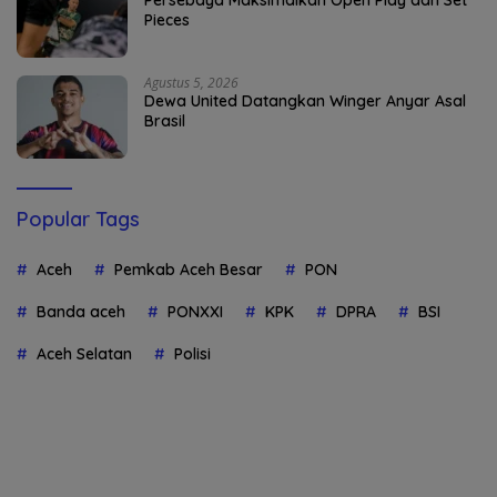
Persebaya Maksimalkan Open Play dan Set
Pieces
Agustus 5, 2026
Dewa United Datangkan Winger Anyar Asal
Brasil
Popular Tags
Aceh
Pemkab Aceh Besar
PON
Banda aceh
PONXXI
KPK
DPRA
BSI
Aceh Selatan
Polisi