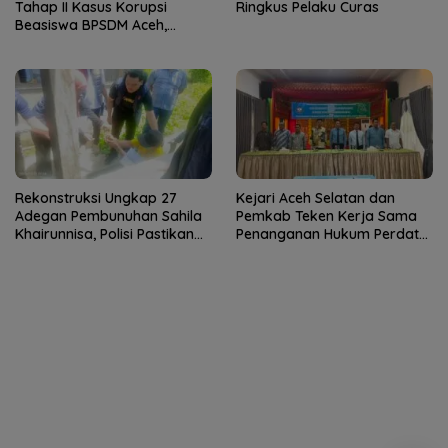
Tahap II Kasus Korupsi
Ringkus Pelaku Curas
Beasiswa BPSDM Aceh,
Kerugian Negara Capai
Rp14,3 Miliar
Rekonstruksi Ungkap 27
Kejari Aceh Selatan dan
Adegan Pembunuhan Sahila
Pemkab Teken Kerja Sama
Khairunnisa, Polisi Pastikan
Penanganan Hukum Perdata
Tidak Ada Fakta Baru
dan TUN