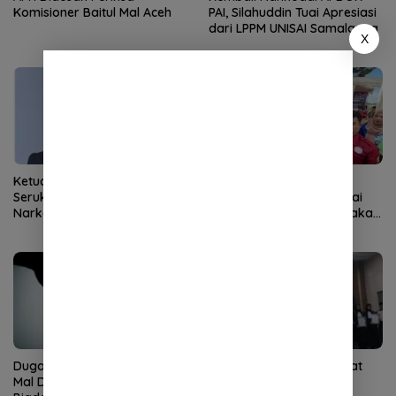
Komisioner Baitul Mal Aceh
PAI, Silahuddin Tuai Apresiasi
dari LPPM UNISAI Samalanga
X
Ketua DPRK Banda Aceh
Demokrat Aceh Tanam
Serukan Perang Lawan
Pohon di Bantaran Sungai
Narkoba
Alue Naga, Ajak Masyarakat
Peduli Lingkungan
Dugaan Pungli Bantuan Baitul
KPT Banda Aceh: Advokat
Mal Disorot, Pengamat Sebut
Harus Kuasai Teknologi