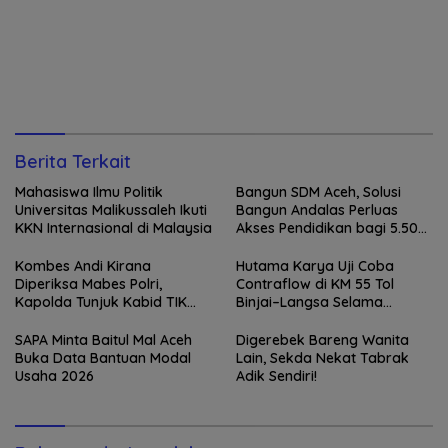
Berita Terkait
Mahasiswa Ilmu Politik
Bangun SDM Aceh, Solusi
Universitas Malikussaleh Ikuti
Bangun Andalas Perluas
KKN Internasional di Malaysia
Akses Pendidikan bagi 5.500
Pelajar
Kombes Andi Kirana
Hutama Karya Uji Coba
Diperiksa Mabes Polri,
Contraflow di KM 55 Tol
Kapolda Tunjuk Kabid TIK
Binjai–Langsa Selama
sebagai Pelaksana Tugas
Pemeliharaan Jembatan
Kapolresta Banda Aceh
SAPA Minta Baitul Mal Aceh
Digerebek Bareng Wanita
Buka Data Bantuan Modal
Lain, Sekda Nekat Tabrak
Usaha 2026
Adik Sendiri!