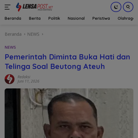
Beranda
Berita
Politik
Nasional
Peristiwa
Olahraga
Langsung
Beranda
NEWS
ke
konten
NEWS
Pemerintah Diminta Buka Hati dan
Telinga Soal Beutong Ateuh
Redaksi
Juni 11, 2026