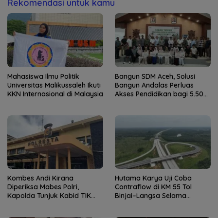
Rekomendasi untuk kamu
Mahasiswa Ilmu Politik
Bangun SDM Aceh, Solusi
Universitas Malikussaleh Ikuti
Bangun Andalas Perluas
KKN Internasional di Malaysia
Akses Pendidikan bagi 5.500
Pelajar
Kombes Andi Kirana
Hutama Karya Uji Coba
Diperiksa Mabes Polri,
Contraflow di KM 55 Tol
Kapolda Tunjuk Kabid TIK
Binjai–Langsa Selama
sebagai Pelaksana Tugas
Pemeliharaan Jembatan
Kapolresta Banda Aceh