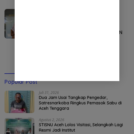
Tekno
Februari 8, 2023
Disdukcapil Buka Pelayanan
Pembuatan Identitas
Kependudukan Digital untuk ASN
Selengkapnya
Popular Post
Juli 31, 2026
Dua Jam Usai Tangkap Pengedar,
Satresnarkoba Ringkus Pemasok Sabu di
Aceh Tenggara
Agustus 2, 2026
STISNU Aceh Lolos Visitasi, Selangkah Lagi
Resmi Jadi Institut