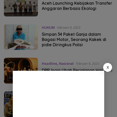
Aceh Launching Kebijakan Transfer
Anggaran Berbasis Ekologi
HUKUM
Februari 9, 2023
Simpan 34 Paket Ganja dalam
Bagasi Motor, Seorang Kakek di
pidie Diringkus Polisi
Headline
,
Nasional
Februari 9, 2023
X
DPR Ingin Ubah Perjalanan Haji dari
40 Menjadi 35-30 Hari Saja
ACEH
Februari 9, 2023
Kapolda Aceh Pastikan Situasi
Jelang Kedatangan Presiden
Jokowi Kondusif