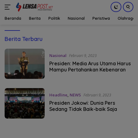
Beranda
Berita
Politik
Nasional
Peristiwa
Olahraga
Langsung
ke
Lensapost.net-
Berita Terbaru
konten
Berita
Terbaru,
Nasional
Februari 9, 2023
Aceh
Presiden: Media Arus Utama Harus
Terkini,
Mampu Pertahankan Kebenaran
Indonesia
Headline
,
NEWS
Februari 9, 2023
Presiden Jokowi: Dunia Pers
Sedang Tidak Baik-baik Saja