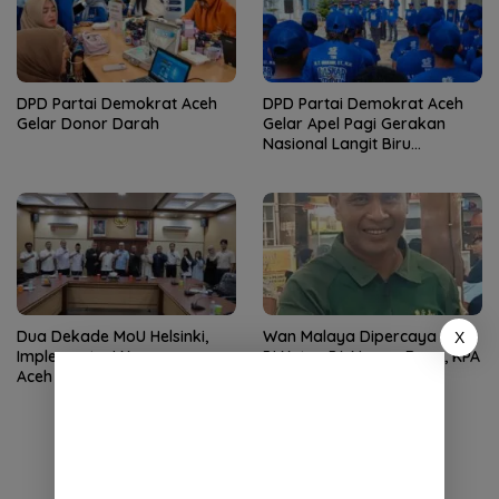
DPD Partai Demokrat Aceh
DPD Partai Demokrat Aceh
Gelar Donor Darah
Gelar Apel Pagi Gerakan
Nasional Langit Biru
Indonesia Asri
Dua Dekade MoU Helsinki,
Wan Malaya Dipercaya Jadi
X
Implementasi Kewenangan
Pj Ketua PA Nagan Raya, KPA
Aceh Masih Jadi Tantangan
Minta Semua Solid