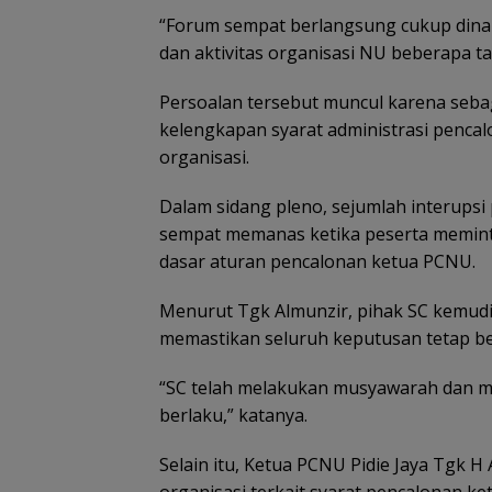
“Forum sempat berlangsung cukup dinami
dan aktivitas organisasi NU beberapa ta
Persoalan tersebut muncul karena seb
kelengkapan syarat administrasi penca
organisasi.
Dalam sidang pleno, sejumlah interups
sempat memanas ketika peserta meminta
dasar aturan pencalonan ketua PCNU.
Menurut Tgk Almunzir, pihak SC kemud
memastikan seluruh keputusan tetap ber
“SC telah melakukan musyawarah dan m
berlaku,” katanya.
Selain itu, Ketua PCNU Pidie Jaya Tgk
organisasi terkait syarat pencalonan ke