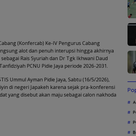
i Cabang (Konfercab) Ke-IV Pengurus Cabang
angsung alot dan penuh interupsi hingga akhirnya
sebagai Rais Syuriah dan Dr Tgk Ikhwani Daud
Tanfidziyah PCNU Pidie Jaya periode 2026-2031.
STIS Ummul Ayman Pidie Jaya, Sabtu (16/5/2026),
yin di negeri Japakeh karena sejak pra-konferensi
Pop
at yang disebut akan maju sebagai calon nakhoda
A
P
P
B