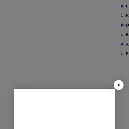
P
K
D
B
A
P
X