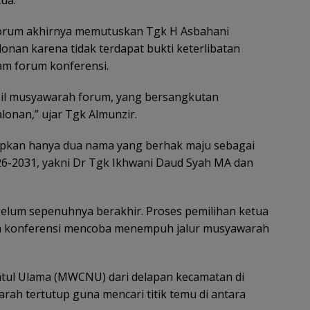
forum akhirnya memutuskan Tgk H Asbahani
nan karena tidak terdapat bukti keterlibatan
lam forum konferensi.
sil musyawarah forum, yang bersangkutan
onan,” ujar Tgk Almunzir.
pkan hanya dua nama yang berhak maju sebagai
26-2031, yakni Dr Tgk Ikhwani Daud Syah MA dan
elum sepenuhnya berakhir. Proses pemilihan ketua
rta konferensi mencoba menempuh jalur musyawarah
atul Ulama (MWCNU) dari delapan kecamatan di
ah tertutup guna mencari titik temu di antara