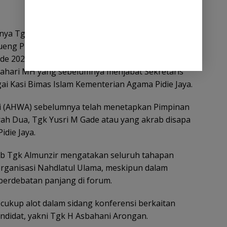
nya Tgk H Asbahani Arongan selaku Pimpinan
ueng Putu, Dr Tgk Ikhwani Daud Syah MA yang
de 2020-2025 sekaligus Pimpinan Dayah Sirajul
Zahari MH yang sebelumnya menjabat Sekretaris
ai Kasi Bimas Islam Kementerian Agama Pidie Jaya.
qdi (AHWA) sebelumnya telah menetapkan Pimpinan
rah Dua, Tgk Yusri M Gade atau yang akrab disapa
idie Jaya.
ab Tgk Almunzir mengatakan seluruh tahapan
organisasi Nahdlatul Ulama, meskipun dalam
perdebatan panjang di forum.
cukup alot dalam sidang konferensi berkaitan
ndidat, yakni Tgk H Asbahani Arongan.