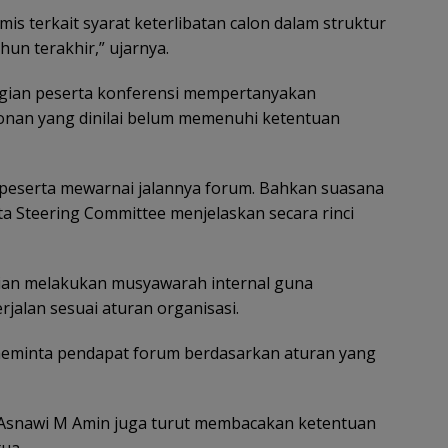
s terkait syarat keterlibatan calon dalam struktur
hun terakhir,” ujarnya.
agian peserta konferensi mempertanyakan
lonan yang dinilai belum memenuhi ketentuan
i peserta mewarnai jalannya forum. Bahkan suasana
 Steering Committee menjelaskan secara rinci
ian melakukan musyawarah internal guna
jalan sesuai aturan organisasi.
eminta pendapat forum berdasarkan aturan yang
 H Asnawi M Amin juga turut membacakan ketentuan
tua.