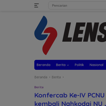
Langsung
tutup
ke
konten
Beranda
Berita
Politik
Nasional
Beranda
Berita
Berita
Konfercab Ke-IV PCNU 
kembali Nahkodai NU