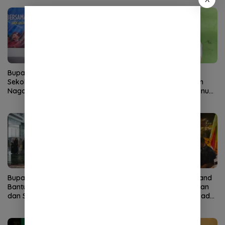
Diserbu Pendaftar
Bupati TRK Buka MPLS
DPD LSM Penjara Aceh
Sekolah Rakyat Terintegrasi 1
Tegaskan Kepemimpinan
Nagan Raya, Tonggak Baru
DPP Sah, Sebut Klaim Oknum
Pendidikan Gratis Berkualitas
sebagai Ketua DPP
Merupakan Kebohongan
Publik
Bupati TRK Serahkan
Ribuan Warga Padati Stand
Bantuan Sarpras Pendidikan
KADIN Nagan Raya, Durian
dan Syiar Islam kepada 27
Lokal Ludes Dibagikan pada
Lembaga Keagamaan
Malam Penutupan Nagan
Raya Fair