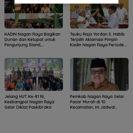
KADIN Nagan Raya Bagikan
Teuku Raja Yordan S. Habib
Durian dan Ketupat untuk
Terpilih Aklamasi Pimpin
Pengunjung Stand,
Kadin Nagan Raya Periode
Semarakkan HUT ke-24
2026–2031
Kabupaten
Jelang HUT Ke-81 RI,
Pemkab Nagan Raya Gelar
Kesbangpol Nagan Raya
Pasar Murah di 10
Gelar Diklat Paskibraka
Kecamatan, Ini Jadwal
Lengkapnya