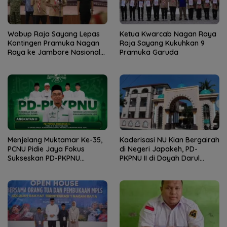
Wabup Raja Sayang Lepas
Ketua Kwarcab Nagan Raya
Kontingen Pramuka Nagan
Raja Sayang Kukuhkan 9
Raya ke Jambore Nasional
Pramuka Garuda
XII 2026
Menjelang Muktamar Ke-35,
Kaderisasi NU Kian Bergairah
PCNU Pidie Jaya Fokus
di Negeri Japakeh, PD-
Sukseskan PD-PKPNU
PKPNU II di Dayah Darul
Angkatan II
Munawwarah Kuta Krueng
Diserbu Pendaftar