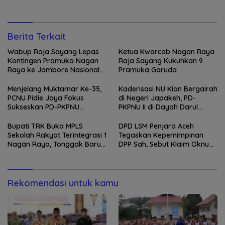
Berita Terkait
Wabup Raja Sayang Lepas
Ketua Kwarcab Nagan Raya
Kontingen Pramuka Nagan
Raja Sayang Kukuhkan 9
Raya ke Jambore Nasional
Pramuka Garuda
XII 2026
Menjelang Muktamar Ke-35,
Kaderisasi NU Kian Bergairah
PCNU Pidie Jaya Fokus
di Negeri Japakeh, PD-
Sukseskan PD-PKPNU
PKPNU II di Dayah Darul
Angkatan II
Munawwarah Kuta Krueng
Diserbu Pendaftar
Bupati TRK Buka MPLS
DPD LSM Penjara Aceh
Sekolah Rakyat Terintegrasi 1
Tegaskan Kepemimpinan
Nagan Raya, Tonggak Baru
DPP Sah, Sebut Klaim Oknum
Pendidikan Gratis Berkualitas
sebagai Ketua DPP
Merupakan Kebohongan
Publik
Rekomendasi untuk kamu