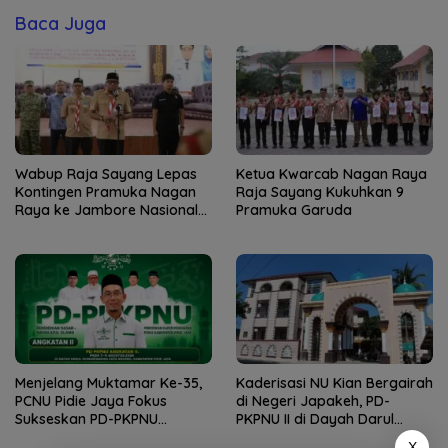
Baca Juga
Wabup Raja Sayang Lepas
Ketua Kwarcab Nagan Raya
Kontingen Pramuka Nagan
Raja Sayang Kukuhkan 9
Raya ke Jambore Nasional
Pramuka Garuda
XII 2026
Menjelang Muktamar Ke-35,
Kaderisasi NU Kian Bergairah
PCNU Pidie Jaya Fokus
di Negeri Japakeh, PD-
Sukseskan PD-PKPNU
PKPNU II di Dayah Darul
Angkatan II
Munawwarah Kuta Krueng
X