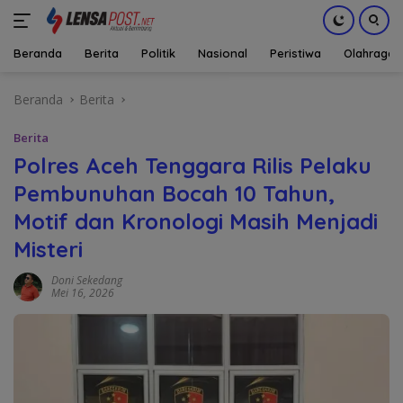
Beranda
Berita
Politik
Nasional
Peristiwa
Olahraga
Langsung
Beranda
Berita
ke
konten
Berita
Polres Aceh Tenggara Rilis Pelaku
Pembunuhan Bocah 10 Tahun,
Motif dan Kronologi Masih Menjadi
Misteri
Doni Sekedang
Mei 16, 2026