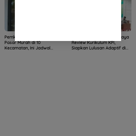
Pemkab Nagan Raya Gelar
IAI Ummul Ayman Pidie Jaya
Pasar Murah di 10
Review Kurikulum KPI,
Kecamatan, Ini Jadwal
Siapkan Lulusan Adaptif di
Lengkapnya
Era Media Digital