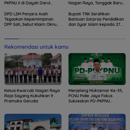
PKPNU II di Dayah Darul
Nagan Raya, Tonggak Baru
Munawwarah Kuta Krueng
Pendidikan Gratis Berkualitas
Diserbu Pendaftar
DPD LSM Penjara Aceh
Bupati TRK Serahkan
Tegaskan Kepemimpinan
Bantuan Sarpras Pendidikan
DPP Sah, Sebut Klaim Oknum
dan Syiar Islam kepada 27
sebagai Ketua DPP
Lembaga Keagamaan
Merupakan Kebohongan
Publik
Rekomendasi untuk kamu
Ketua Kwarcab Nagan Raya
Menjelang Muktamar Ke-35,
Raja Sayang Kukuhkan 9
PCNU Pidie Jaya Fokus
Pramuka Garuda
Sukseskan PD-PKPNU
Angkatan II