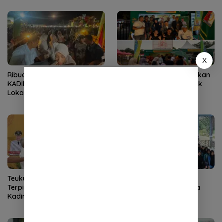
Merupakan Kebohongan
Publik
X
Ribuan Warga Padati Stand
KADIN Nagan Raya Bagikan
KADIN Nagan Raya, Durian
Durian dan Ketupat untuk
Lokal Ludes Dibagikan pada
Pengunjung Stand,
Malam Penutupan Nagan
Semarakkan HUT ke-24
Raya Fair
Kabupaten
Teuku Raja Yordan S. Habib
Jelang HUT Ke-81 RI,
Terpilih Aklamasi Pimpin
Kesbangpol Nagan Raya
Kadin Nagan Raya Periode
Gelar Diklat Paskibraka
2026–2031