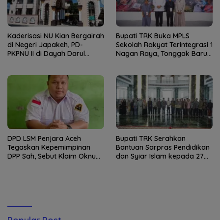
Kaderisasi NU Kian Bergairah
Bupati TRK Buka MPLS
di Negeri Japakeh, PD-
Sekolah Rakyat Terintegrasi 1
PKPNU II di Dayah Darul
Nagan Raya, Tonggak Baru
Munawwarah Kuta Krueng
Pendidikan Gratis Berkualitas
Diserbu Pendaftar
DPD LSM Penjara Aceh
Bupati TRK Serahkan
Tegaskan Kepemimpinan
Bantuan Sarpras Pendidikan
DPP Sah, Sebut Klaim Oknum
dan Syiar Islam kepada 27
sebagai Ketua DPP
Lembaga Keagamaan
Merupakan Kebohongan
Publik