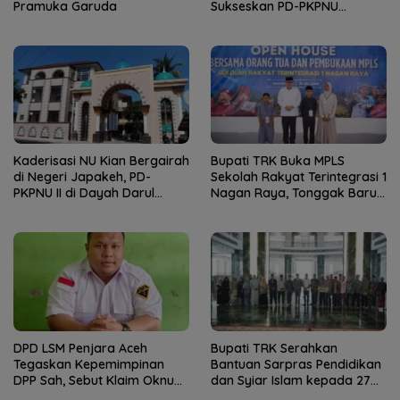
Pramuka Garuda
Sukseskan PD-PKPNU
Angkatan II
Kaderisasi NU Kian Bergairah
Bupati TRK Buka MPLS
di Negeri Japakeh, PD-
Sekolah Rakyat Terintegrasi 1
PKPNU II di Dayah Darul
Nagan Raya, Tonggak Baru
Munawwarah Kuta Krueng
Pendidikan Gratis Berkualitas
Diserbu Pendaftar
DPD LSM Penjara Aceh
Bupati TRK Serahkan
Tegaskan Kepemimpinan
Bantuan Sarpras Pendidikan
DPP Sah, Sebut Klaim Oknum
dan Syiar Islam kepada 27
sebagai Ketua DPP
Lembaga Keagamaan