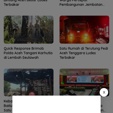
Bintang Aceh Besar Ludes
Warga Percepat
Terbakar
Pembangunan Jembatan
Gantung di Kuta Ujung
Quick Response Brimob
Satu Rumah di Terutung Pedi
Polda Aceh Tangani Karhutla
Aceh Tenggara Ludes
di Lembah Seulawah
Terbakar
X
Kebakaran Dapur Bata di
Kemenag Percepat
Baitussalam Aceh Besar,
Pemulihan Pascabencana
Satu Bangunan Kayu Hangus
Aceh, Gandeng Perguruan