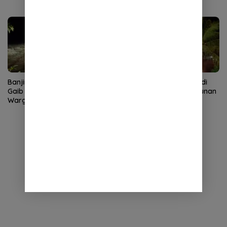
Tinggi
Banjir Bandang Terjang Rikit
Kebakaran Dapur Bata di
Gaib Gayo Lues, Rumah
Baitussalam, Satu Bangunan
Warga Sempat Terendam
Rusak Berat