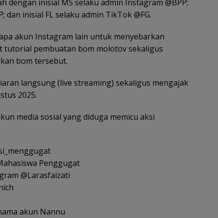
ah dengan inisial MS selaku admin Instagram @BPP;
; dan inisial FL selaku admin TikTok @FG.
rapa akun Instagram lain untuk menyebarkan
 tutorial pembuatan bom molotov sekaligus
kan bom tersebut.
iaran langsung (live streaming) sekaligus mengajak
ustus 2025.
akun media sosial yang diduga memicu aksi
asi_menggugat
i Mahasiswa Penggugat
tagram @Larasfaizati
nich
n nama akun Nannu