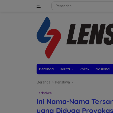
Langsung
tutup
ke
konten
Beranda
Berita
Politik
Nasional
Beranda
Peristiwa
Peristiwa
Ini Nama-Nama Tersan
yang Diduga Provokas