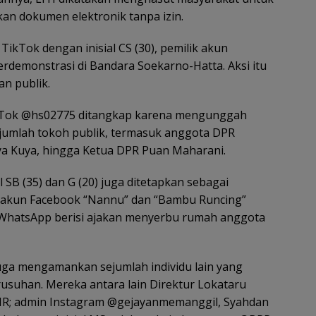
n dokumen elektronik tanpa izin.
ikTok dengan inisial CS (30), pemilik akun
demonstrasi di Bandara Soekarno-Hatta. Aksi itu
an publik.
 TikTok @hs02775 ditangkap karena mengunggah
jumlah tokoh publik, termasuk anggota DPR
s Uya Kuya, hingga Ketua DPR Puan Maharani.
al SB (35) dan G (20) juga ditetapkan sebagai
 akun Facebook “Nannu” dan “Bambu Runcing”
WhatsApp berisi ajakan menyerbu rumah anggota
 juga mengamankan sejumlah individu lain yang
usuhan. Mereka antara lain Direktur Lokataru
MR; admin Instagram @gejayanmemanggil, Syahdan