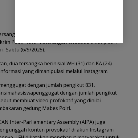
tersangka ditahan oleh Ditreskrimsus Polda Metro
rim Polri,” tutur keterangan tersebut, dikutip dari
i, Sabtu (6/9/2025).
an, dua tersangka berinisial WH (31) dan KA (24)
nformasi yang dimanipulasi melalui Instagram.
menggugat dengan jumlah pengikut 831,
nsimahasiswapenggugat dengan jumlah pengikut
sebut membuat video profokatif yang dinilai
bakaran gedung Mabes Polri.
SEAN Inter-Parliamentary Assembly (AIPA) juga
mengunggah konten provokatif di akun Instagram
hannya, LFH dikatakan menghasut masyarakat untuk