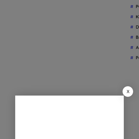
P
K
D
B
A
P
X