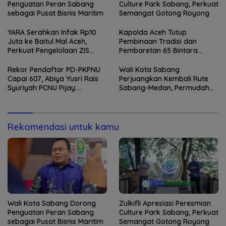
Penguatan Peran Sabang
Culture Park Sabang, Perkuat
sebagai Pusat Bisnis Maritim
Semangat Gotong Royong
YARA Serahkan Infak Rp10
Kapolda Aceh Tutup
Juta ke Baitul Mal Aceh,
Pembinaan Tradisi dan
Perkuat Pengelolaan ZIS
Pembaretan 65 Bintara
yang Amanah
Remaja Satbrimob
Rekor Pendaftar PD-PKPNU
Wali Kota Sabang
Capai 607, Abiya Yusri Rais
Perjuangkan Kembali Rute
Syuriyah PCNU Pijay:
Sabang-Medan, Permudah
Kaderisasi Merupakan
Akses Wisatawan ke Pulau
Jantung Jam’iyah
Weh
Rekomendasi untuk kamu
Wali Kota Sabang Dorong
Zulkifli Apresiasi Peresmian
Penguatan Peran Sabang
Culture Park Sabang, Perkuat
sebagai Pusat Bisnis Maritim
Semangat Gotong Royong