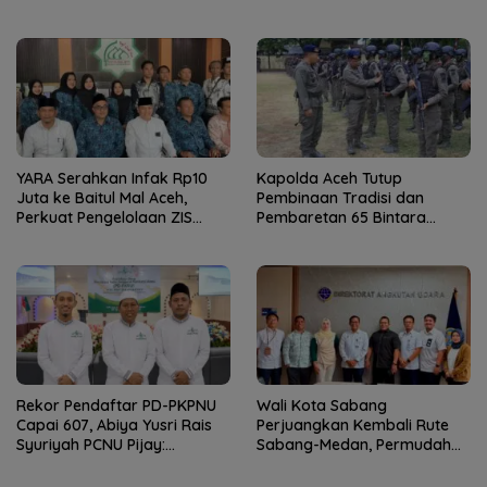
YARA Serahkan Infak Rp10
Kapolda Aceh Tutup
Juta ke Baitul Mal Aceh,
Pembinaan Tradisi dan
Perkuat Pengelolaan ZIS
Pembaretan 65 Bintara
yang Amanah
Remaja Satbrimob
Rekor Pendaftar PD-PKPNU
Wali Kota Sabang
Capai 607, Abiya Yusri Rais
Perjuangkan Kembali Rute
Syuriyah PCNU Pijay:
Sabang-Medan, Permudah
Kaderisasi Merupakan
Akses Wisatawan ke Pulau
Jantung Jam’iyah
Weh