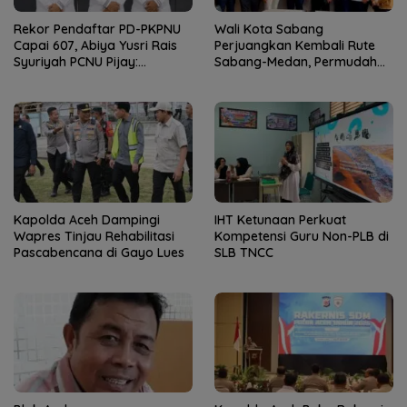
Rekor Pendaftar PD-PKPNU
Wali Kota Sabang
Capai 607, Abiya Yusri Rais
Perjuangkan Kembali Rute
Syuriyah PCNU Pijay:
Sabang-Medan, Permudah
Kaderisasi Merupakan
Akses Wisatawan ke Pulau
Jantung Jam’iyah
Weh
Kapolda Aceh Dampingi
IHT Ketunaan Perkuat
Wapres Tinjau Rehabilitasi
Kompetensi Guru Non-PLB di
Pascabencana di Gayo Lues
SLB TNCC