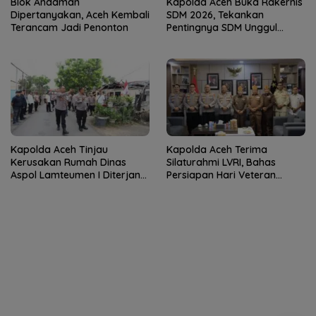
Blok Andaman
Kapolda Aceh Buka Rakernis
Dipertanyakan, Aceh Kembali
SDM 2026, Tekankan
Terancam Jadi Penonton
Pentingnya SDM Unggul
untuk Pelayanan Polri
Humanis
Kapolda Aceh Tinjau
Kapolda Aceh Terima
Kerusakan Rumah Dinas
Silaturahmi LVRI, Bahas
Aspol Lamteumen I Diterjang
Persiapan Hari Veteran
Angin Kencang
Nasional ke-77