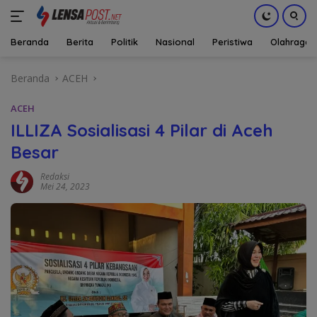
Beranda
Berita
Politik
Nasional
Peristiwa
Olahraga
Langsung
Beranda
ACEH
ke
konten
ACEH
ILLIZA Sosialisasi 4 Pilar di Aceh
Besar
Redaksi
Mei 24, 2023