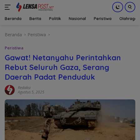
Beranda
Berita
Politik
Nasional
Peristiwa
Olahraga
Langsung
Beranda
Peristiwa
ke
konten
Peristiwa
Gawat! Netanyahu Perintahkan
Rebut Seluruh Gaza, Serang
Daerah Padat Penduduk
Redaksi
Agustus 5, 2025