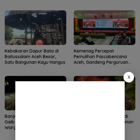
Kebakaran Dapur Bata di
Kemenag Percepat
Baitussalam Aceh Besar,
Pemulihan Pascabencana
Satu Bangunan Kayu Hangus
Aceh, Gandeng Perguruan
Tinggi
X
Banjir Bandang Terjang Rikit
Kebakaran Dapur Bata di
Gaib Gayo Lues, Rumah
Baitussalam, Satu Bangunan
Warga Sempat Terendam
Rusak Berat