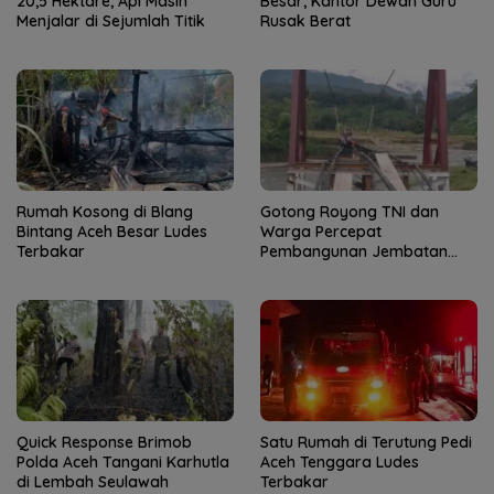
20,5 Hektare, Api Masih
Besar, Kantor Dewan Guru
Menjalar di Sejumlah Titik
Rusak Berat
Rumah Kosong di Blang
Gotong Royong TNI dan
Bintang Aceh Besar Ludes
Warga Percepat
Terbakar
Pembangunan Jembatan
Gantung di Kuta Ujung
Quick Response Brimob
Satu Rumah di Terutung Pedi
Polda Aceh Tangani Karhutla
Aceh Tenggara Ludes
di Lembah Seulawah
Terbakar