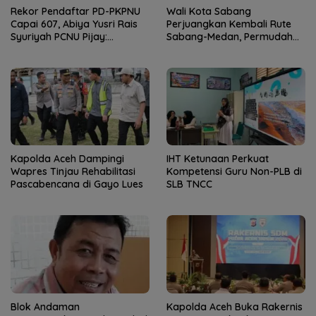
Rekor Pendaftar PD-PKPNU
Wali Kota Sabang
Capai 607, Abiya Yusri Rais
Perjuangkan Kembali Rute
Syuriyah PCNU Pijay:
Sabang-Medan, Permudah
Kaderisasi Merupakan
Akses Wisatawan ke Pulau
Jantung Jam’iyah
Weh
Kapolda Aceh Dampingi
IHT Ketunaan Perkuat
Wapres Tinjau Rehabilitasi
Kompetensi Guru Non-PLB di
Pascabencana di Gayo Lues
SLB TNCC
Blok Andaman
Kapolda Aceh Buka Rakernis