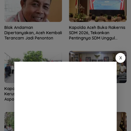
Blok Andaman
Kapolda Aceh Buka Rakernis
Dipertanyakan, Aceh Kembali
SDM 2026, Tekankan
Terancam Jadi Penonton
Pentingnya SDM Unggul
untuk Pelayanan Polri
Humanis
X
Kapolda Aceh Tinjau
Kapolda Aceh Terima
Kerusakan Rumah Dinas
Silaturahmi LVRI, Bahas
Aspol Lamteumen I Diterjang
Persiapan Hari Veteran
Angin Kencang
Nasional ke-77