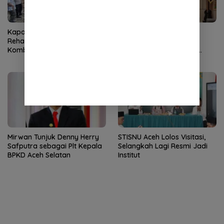
Kapolres Aceh Selatan Janji
Kapolda Aceh Terima
Rehab Rumah Janda Eks
Silaturahmi Kasdam
Kombatan GAM hingga
Iskandar Muda, Perkuat
Bantu Modal UMKM
Sinergitas TNI-Polri
Mirwan Tunjuk Denny Herry
STISNU Aceh Lolos Visitasi,
Safputra sebagai Plt Kepala
Selangkah Lagi Resmi Jadi
BPKD Aceh Selatan
Institut