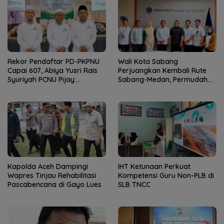
Rekor Pendaftar PD-PKPNU
Wali Kota Sabang
Capai 607, Abiya Yusri Rais
Perjuangkan Kembali Rute
Syuriyah PCNU Pijay:
Sabang-Medan, Permudah
Kaderisasi Merupakan
Akses Wisatawan ke Pulau
Jantung Jam’iyah
Weh
Kapolda Aceh Dampingi
IHT Ketunaan Perkuat
Wapres Tinjau Rehabilitasi
Kompetensi Guru Non-PLB di
Pascabencana di Gayo Lues
SLB TNCC