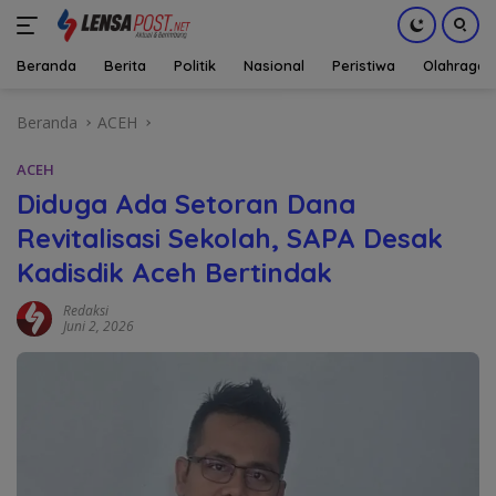
Beranda
Berita
Politik
Nasional
Peristiwa
Olahraga
Langsung
Beranda
ACEH
ke
konten
ACEH
Diduga Ada Setoran Dana
Revitalisasi Sekolah, SAPA Desak
Kadisdik Aceh Bertindak
Redaksi
Juni 2, 2026