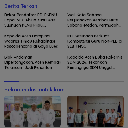
Berita Terkait
Rekor Pendaftar PD-PKPNU
Wali Kota Sabang
Capai 607, Abiya Yusri Rais
Perjuangkan Kembali Rute
Syuriyah PCNU Pijay:
Sabang-Medan, Permudah
Kaderisasi Merupakan
Akses Wisatawan ke Pulau
Jantung Jam’iyah
Weh
Kapolda Aceh Dampingi
IHT Ketunaan Perkuat
Wapres Tinjau Rehabilitasi
Kompetensi Guru Non-PLB di
Pascabencana di Gayo Lues
SLB TNCC
Blok Andaman
Kapolda Aceh Buka Rakernis
Dipertanyakan, Aceh Kembali
SDM 2026, Tekankan
Terancam Jadi Penonton
Pentingnya SDM Unggul
untuk Pelayanan Polri
Humanis
Rekomendasi untuk kamu