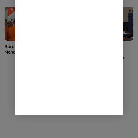
Baru Satu Kandidat
Dugaan Pelibatan Anak
Mendaftar di Kongres II PNA
dalam Promosi Vape,
Tegakkan Hukum dengan
Tegas