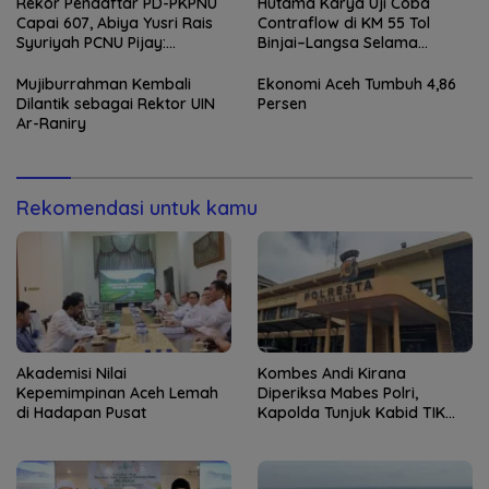
Kapolresta Banda Aceh
Rekor Pendaftar PD-PKPNU
Hutama Karya Uji Coba
Capai 607, Abiya Yusri Rais
Contraflow di KM 55 Tol
Syuriyah PCNU Pijay:
Binjai–Langsa Selama
Kaderisasi Merupakan
Pemeliharaan Jembatan
Jantung Jam’iyah
Mujiburrahman Kembali
Ekonomi Aceh Tumbuh 4,86
Dilantik sebagai Rektor UIN
Persen
Ar-Raniry
Rekomendasi untuk kamu
Akademisi Nilai
Kombes Andi Kirana
Kepemimpinan Aceh Lemah
Diperiksa Mabes Polri,
di Hadapan Pusat
Kapolda Tunjuk Kabid TIK
sebagai Pelaksana Tugas
Kapolresta Banda Aceh