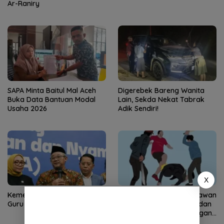
Ar-Raniry
SAPA Minta Baitul Mal Aceh
Digerebek Bareng Wanita
Buka Data Bantuan Modal
Lain, Sekda Nekat Tabrak
Usaha 2026
Adik Sendiri!
X
Kemendikdasmen Wajibkan
Niat Mundur Kerja, Karyawan
Guru Jadi Wali Murid
Koperasi Disiksa 5 Jam dan
Dipaksa Masturbasi dengan
Ancaman Pisau