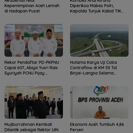
Akademisi Nilai
Kombes Andi Kirana
Kepemimpinan Aceh Lemah
Diperiksa Mabes Polri,
di Hadapan Pusat
Kapolda Tunjuk Kabid TIK
sebagai Pelaksana Tugas
Kapolresta Banda Aceh
Rekor Pendaftar PD-PKPNU
Hutama Karya Uji Coba
Capai 607, Abiya Yusri Rais
Contraflow di KM 55 Tol
Syuriyah PCNU Pijay:
Binjai–Langsa Selama
Kaderisasi Merupakan
Pemeliharaan Jembatan
Jantung Jam’iyah
Mujiburrahman Kembali
Ekonomi Aceh Tumbuh 4,86
Dilantik sebagai Rektor UIN
Persen