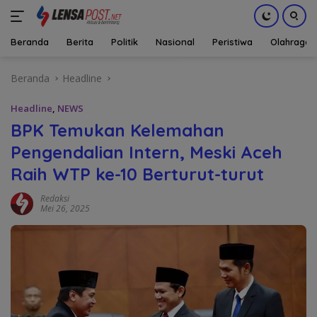
Beranda
Berita
Politik
Nasional
Peristiwa
Olahraga
Langsung
Beranda
Headline
ke
konten
Headline
,
NEWS
BPK Temukan Kelemahan
Pengendalian Intern, Meski Aceh
Raih WTP ke-10 Berturut-turut
Redaksi
Mei 26, 2025