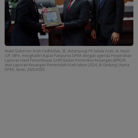
Wakil Gubernur Aceh Fadhlullah, SE, didampingi Plt Sekda Aceh, M. Nasir
S.IP, MPA, menghadiri Rapat Paripurna DPRA dengan agenda Penyerahan
Laporan Hasil Pemeriksaan (LHP) Badan Pemeriksa Keuangan (BPK) RI
atas Laporan Keuangan Pemerintah Aceh tahun 2024, di Gedung Utama
DPRA, Senin, 26/5/2025