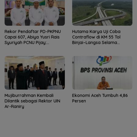
Rekor Pendaftar PD-PKPNU
Hutama Karya Uji Coba
Capai 607, Abiya Yusri Rais
Contraflow di KM 55 Tol
Syuriyah PCNU Pijay:
Binjai–Langsa Selama
Kaderisasi Merupakan
Pemeliharaan Jembatan
Jantung Jam’iyah
Mujiburrahman Kembali
Ekonomi Aceh Tumbuh 4,86
Dilantik sebagai Rektor UIN
Persen
Ar-Raniry