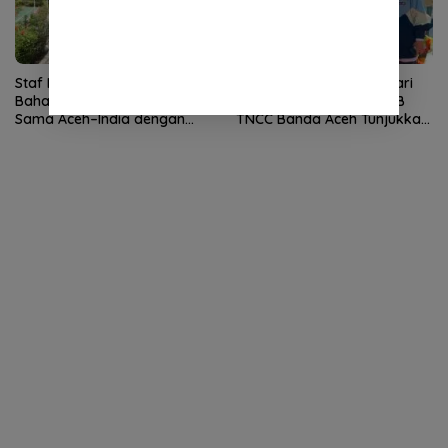
Staf Khusus Wali Nanggroe
Tampil Percaya Diri di Hari
Bahas Penguatan Kerja
Anak Nasional, Siswa SLB
Sama Aceh–India dengan
TNCC Banda Aceh Tunjukkan
Konsul Jenderal India
Potensi Luar Biasa