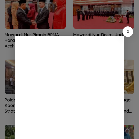
X
Mawardi Nur Pimpin BPMA:
Mawardi Nur Resmi Jadi
Harapan Baru Industri Migas
Kepala BPMA
Aceh
Polda Aceh–PLN Tingkatkan
KMA Lantik Dr Sutio sebagai
Koordinasi Amankan Proyek
Ketua Pengadilan Tinggi
Strategis
Banda Aceh, Nursyam Pindah
ke Banjarmasin