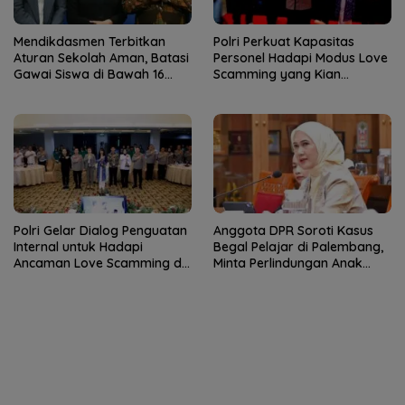
Mendikdasmen Terbitkan
Polri Perkuat Kapasitas
Aturan Sekolah Aman, Batasi
Personel Hadapi Modus Love
Gawai Siswa di Bawah 16
Scamming yang Kian
Tahun
Kompleks
Polri Gelar Dialog Penguatan
Anggota DPR Soroti Kasus
Internal untuk Hadapi
Begal Pelajar di Palembang,
Ancaman Love Scamming di
Minta Perlindungan Anak
Era Digital
Diperkuat