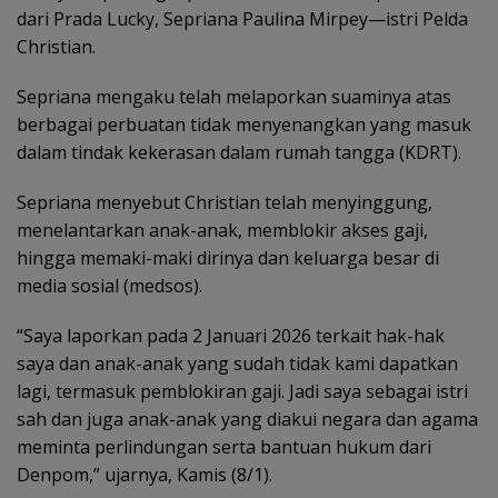
dari Prada Lucky, Sepriana Paulina Mirpey—istri Pelda
Christian.
Sepriana mengaku telah melaporkan suaminya atas
berbagai perbuatan tidak menyenangkan yang masuk
dalam tindak kekerasan dalam rumah tangga (KDRT).
Sepriana menyebut Christian telah menyinggung,
menelantarkan anak-anak, memblokir akses gaji,
hingga memaki-maki dirinya dan keluarga besar di
media sosial (medsos).
“Saya laporkan pada 2 Januari 2026 terkait hak-hak
saya dan anak-anak yang sudah tidak kami dapatkan
lagi, termasuk pemblokiran gaji. Jadi saya sebagai istri
sah dan juga anak-anak yang diakui negara dan agama
meminta perlindungan serta bantuan hukum dari
Denpom,” ujarnya, Kamis (8/1).