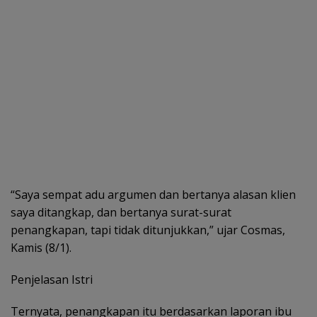
“Saya sempat adu argumen dan bertanya alasan klien
saya ditangkap, dan bertanya surat-surat
penangkapan, tapi tidak ditunjukkan,” ujar Cosmas,
Kamis (8/1).
Penjelasan Istri
Ternyata, penangkapan itu berdasarkan laporan ibu