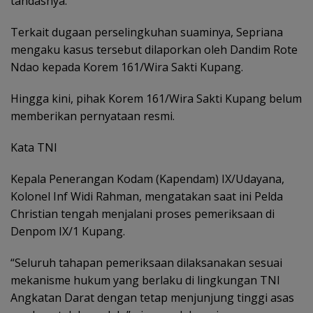
tandasnya.
Terkait dugaan perselingkuhan suaminya, Sepriana
mengaku kasus tersebut dilaporkan oleh Dandim Rote
Ndao kepada Korem 161/Wira Sakti Kupang.
Hingga kini, pihak Korem 161/Wira Sakti Kupang belum
memberikan pernyataan resmi.
Kata TNI
Kepala Penerangan Kodam (Kapendam) IX/Udayana,
Kolonel Inf Widi Rahman, mengatakan saat ini Pelda
Christian tengah menjalani proses pemeriksaan di
Denpom IX/1 Kupang.
“Seluruh tahapan pemeriksaan dilaksanakan sesuai
mekanisme hukum yang berlaku di lingkungan TNI
Angkatan Darat dengan tetap menjunjung tinggi asas