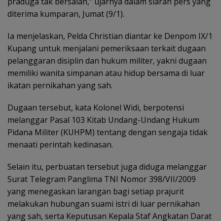
praduga tak bersalah,” ujarnya dalam siaran pers yang
diterima kumparan, Jumat (9/1).
Ia menjelaskan, Pelda Christian diantar ke Denpom IX/1
Kupang untuk menjalani pemeriksaan terkait dugaan
pelanggaran disiplin dan hukum militer, yakni dugaan
memiliki wanita simpanan atau hidup bersama di luar
ikatan pernikahan yang sah.
Dugaan tersebut, kata Kolonel Widi, berpotensi
melanggar Pasal 103 Kitab Undang-Undang Hukum
Pidana Militer (KUHPM) tentang dengan sengaja tidak
menaati perintah kedinasan.
Selain itu, perbuatan tersebut juga diduga melanggar
Surat Telegram Panglima TNI Nomor 398/VII/2009
yang menegaskan larangan bagi setiap prajurit
melakukan hubungan suami istri di luar pernikahan
yang sah, serta Keputusan Kepala Staf Angkatan Darat