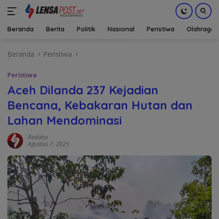
Beranda
Berita
Politik
Nasional
Peristiwa
Olahraga
Langsung
Beranda
Peristiwa
ke
konten
Peristiwa
Aceh Dilanda 237 Kejadian
Bencana, Kebakaran Hutan dan
Lahan Mendominasi
Redaksi
Agustus 7, 2025