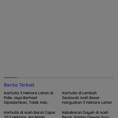
Berita Terkait
Karhutla 3 Hektare Lahan di
Karhutla di Lembah
Pidie Jaya Berhasil
Seulawah Aceh Besar
Dipadamkan, Tidak Ada
Hanguskan 3 Hektare Lahan
Korban Jiwa
Karhutla di Aceh Barat Capai
Kebakaran Dayah di Aceh
20,5 Hektare, Api Masih
Besar, Kantor Dewan Guru