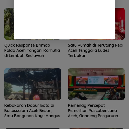
Gantung di Kuta Ujung
Quick Response Brimob
Satu Rumah di Terutung Pedi
Polda Aceh Tangani Karhutla
Aceh Tenggara Ludes
di Lembah Seulawah
Terbakar
Kebakaran Dapur Bata di
Kemenag Percepat
Baitussalam Aceh Besar,
Pemulihan Pascabencana
Satu Bangunan Kayu Hangus
Aceh, Gandeng Perguruan
Tinggi