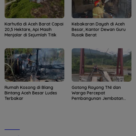
Karhutla di Aceh Barat Capai
Kebakaran Dayah di Aceh
20,5 Hektare, Api Masih
Besar, Kantor Dewan Guru
Menjalar di Sejumlah Titik
Rusak Berat
Rumah Kosong di Blang
Gotong Royong TNI dan
Bintang Aceh Besar Ludes
Warga Percepat
Terbakar
Pembangunan Jembatan
Gantung di Kuta Ujung