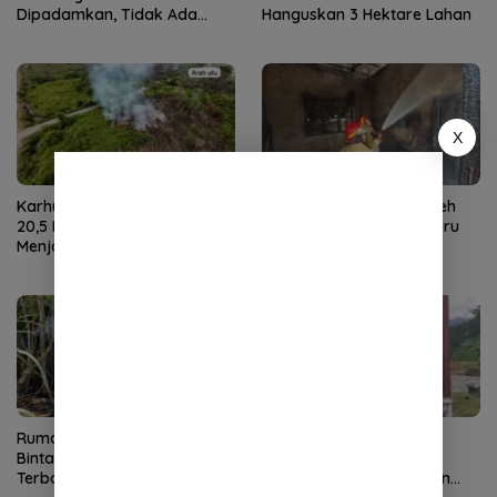
Dipadamkan, Tidak Ada
Hanguskan 3 Hektare Lahan
Korban Jiwa
X
Karhutla di Aceh Barat Capai
Kebakaran Dayah di Aceh
20,5 Hektare, Api Masih
Besar, Kantor Dewan Guru
Menjalar di Sejumlah Titik
Rusak Berat
Rumah Kosong di Blang
Gotong Royong TNI dan
Bintang Aceh Besar Ludes
Warga Percepat
Terbakar
Pembangunan Jembatan