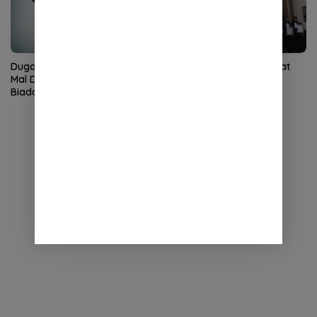
Dugaan Pungli Bantuan Baitul
KPT Banda Aceh: Advokat
Mal Disorot, Pengamat Sebut
Harus Kuasai Teknologi
Biadab, APH Diminta Turun
Informasi Peradilan
Tangan