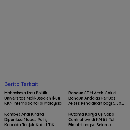
Berita Terkait
Mahasiswa Ilmu Politik
Bangun SDM Aceh, Solusi
Universitas Malikussaleh Ikuti
Bangun Andalas Perluas
KKN Internasional di Malaysia
Akses Pendidikan bagi 5.500
Pelajar
Kombes Andi Kirana
Hutama Karya Uji Coba
Diperiksa Mabes Polri,
Contraflow di KM 55 Tol
Kapolda Tunjuk Kabid TIK
Binjai–Langsa Selama
sebagai Pelaksana Tugas
Pemeliharaan Jembatan