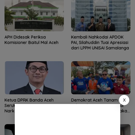
APH Didesak Periksa
Kembali Nahkodai APDOK
Komisioner Baitul Mal Aceh
PAI, Silahuddin Tuai Apresiasi
dari LPPM UNISAI Samalanga
Ketua DPRK Banda Aceh
Demokrat Aceh Tanam
X
Serukan Perang Lawan
Pohon di Bantaran Sungai
Narkoba
Alue Naga, Ajak Masyarakat
Peduli Lingkungan