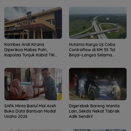
Kombes Andi Kirana
Hutama Karya Uji Coba
Diperiksa Mabes Polri,
Contraflow di KM 55 Tol
Kapolda Tunjuk Kabid TIK
Binjai–Langsa Selama
sebagai Pelaksana Tugas
Pemeliharaan Jembatan
Kapolresta Banda Aceh
SAPA Minta Baitul Mal Aceh
Digerebek Bareng Wanita
Buka Data Bantuan Modal
Lain, Sekda Nekat Tabrak
Usaha 2026
Adik Sendiri!