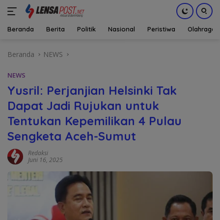
Beranda
Berita
Politik
Nasional
Peristiwa
Olahraga
Langsung
Beranda
NEWS
ke
konten
NEWS
Yusril: Perjanjian Helsinki Tak
Dapat Jadi Rujukan untuk
Tentukan Kepemilikan 4 Pulau
Sengketa Aceh-Sumut
Redaksi
Juni 16, 2025