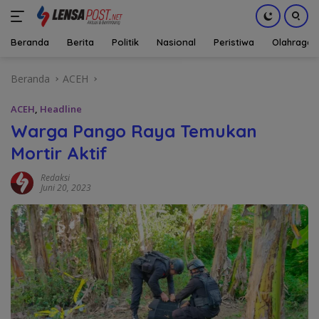
Beranda
Berita
Politik
Nasional
Peristiwa
Olahraga
Langsung
Beranda
ACEH
ke
konten
ACEH
,
Headline
Warga Pango Raya Temukan
Mortir Aktif
Redaksi
Juni 20, 2023