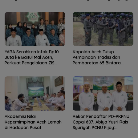
YARA Serahkan Infak Rp10
Kapolda Aceh Tutup
Juta ke Baitul Mal Aceh,
Pembinaan Tradisi dan
Perkuat Pengelolaan ZIS
Pembaretan 65 Bintara
yang Amanah
Remaja Satbrimob
Akademisi Nilai
Rekor Pendaftar PD-PKPNU
Kepemimpinan Aceh Lemah
Capai 607, Abiya Yusri Rais
di Hadapan Pusat
Syuriyah PCNU Pijay:
Kaderisasi Merupakan