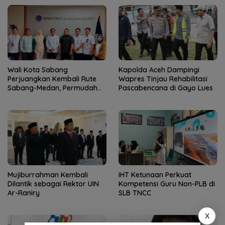
Jantung Jam’iyah
Wali Kota Sabang
Kapolda Aceh Dampingi
Perjuangkan Kembali Rute
Wapres Tinjau Rehabilitasi
Sabang-Medan, Permudah
Pascabencana di Gayo Lues
Akses Wisatawan ke Pulau
Weh
Mujiburrahman Kembali
IHT Ketunaan Perkuat
Dilantik sebagai Rektor UIN
Kompetensi Guru Non-PLB di
Ar-Raniry
SLB TNCC
X