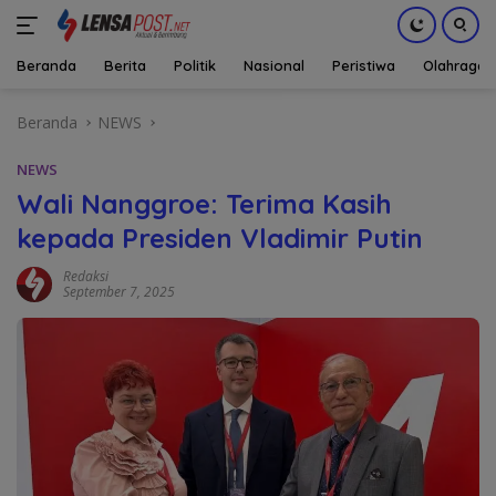
Beranda
Berita
Politik
Nasional
Peristiwa
Olahraga
Langsung
Beranda
NEWS
ke
konten
NEWS
Wali Nanggroe: Terima Kasih
kepada Presiden Vladimir Putin
Redaksi
September 7, 2025