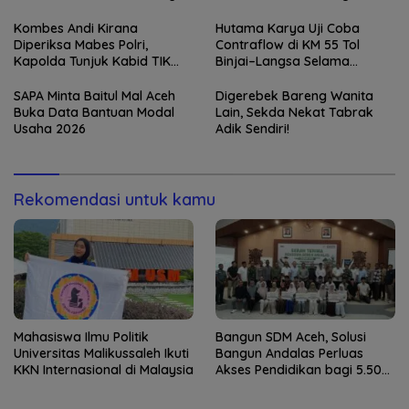
Pelajar
Kombes Andi Kirana
Hutama Karya Uji Coba
Diperiksa Mabes Polri,
Contraflow di KM 55 Tol
Kapolda Tunjuk Kabid TIK
Binjai–Langsa Selama
sebagai Pelaksana Tugas
Pemeliharaan Jembatan
Kapolresta Banda Aceh
SAPA Minta Baitul Mal Aceh
Digerebek Bareng Wanita
Buka Data Bantuan Modal
Lain, Sekda Nekat Tabrak
Usaha 2026
Adik Sendiri!
Rekomendasi untuk kamu
Mahasiswa Ilmu Politik
Bangun SDM Aceh, Solusi
Universitas Malikussaleh Ikuti
Bangun Andalas Perluas
KKN Internasional di Malaysia
Akses Pendidikan bagi 5.500
Pelajar