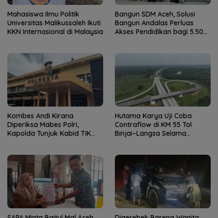
Mahasiswa Ilmu Politik
Bangun SDM Aceh, Solusi
Universitas Malikussaleh Ikuti
Bangun Andalas Perluas
KKN Internasional di Malaysia
Akses Pendidikan bagi 5.500
Pelajar
Kombes Andi Kirana
Hutama Karya Uji Coba
Diperiksa Mabes Polri,
Contraflow di KM 55 Tol
Kapolda Tunjuk Kabid TIK
Binjai–Langsa Selama
sebagai Pelaksana Tugas
Pemeliharaan Jembatan
Kapolresta Banda Aceh
SAPA Minta Baitul Mal Aceh
Digerebek Bareng Wanita