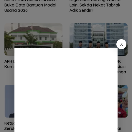
Buka Data Bantuan Modal
Lain, Sekda Nekat Tabrak
Usaha 2026
Adik Sendiri!
X
APH Didesak Periksa
Kembali Nahkodai APDOK
Komisioner Baitul Mal Aceh
PAI, Silahuddin Tuai Apresiasi
dari LPPM UNISAI Samalanga
Ketua DPRK Banda Aceh
Demokrat Aceh Tanam
Serukan Perang Lawan
Pohon di Bantaran Sungai