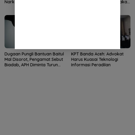
Narkoba
Alue Naga, Ajak Masyarakat
Peduli Lingkungan
Dugaan Pungli Bantuan Baitul
KPT Banda Aceh: Advokat
Mal Disorot, Pengamat Sebut
Harus Kuasai Teknologi
Biadab, APH Diminta Turun
Informasi Peradilan
Tangan