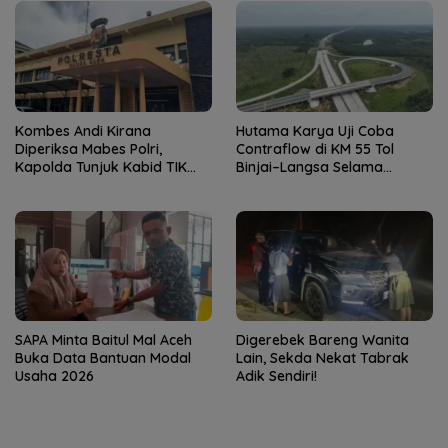
Kombes Andi Kirana
Hutama Karya Uji Coba
Diperiksa Mabes Polri,
Contraflow di KM 55 Tol
Kapolda Tunjuk Kabid TIK
Binjai–Langsa Selama
sebagai Pelaksana Tugas
Pemeliharaan Jembatan
Kapolresta Banda Aceh
SAPA Minta Baitul Mal Aceh
Digerebek Bareng Wanita
Buka Data Bantuan Modal
Lain, Sekda Nekat Tabrak
Usaha 2026
Adik Sendiri!