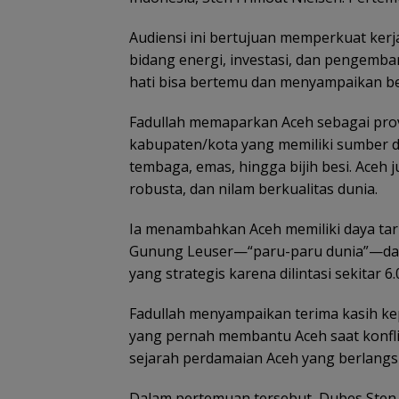
Audiensi ini bertujuan memperkuat ker
bidang energi, investasi, dan pengemba
hati bisa bertemu dan menyampaikan ber
Fadullah memaparkan Aceh sebagai prov
kabupaten/kota yang memiliki sumber da
tembaga, emas, hingga bijih besi. Aceh 
robusta, dan nilam berkualitas dunia.
Ia menambahkan Aceh memiliki daya tari
Gunung Leuser—“paru-paru dunia”—dan k
yang strategis karena dilintasi sekitar 6.
Fadullah menyampaikan terima kasih k
yang pernah membantu Aceh saat konfl
sejarah perdamaian Aceh yang berlangsu
Dalam pertemuan tersebut, Dubes Sten