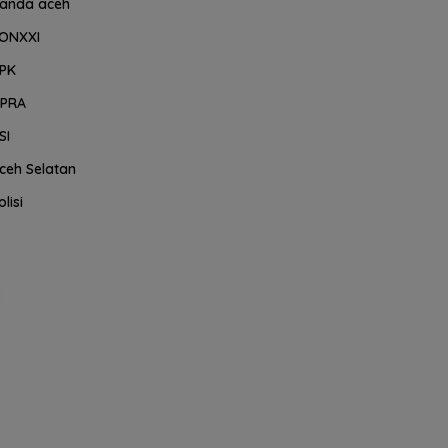
anda aceh
ONXXI
PK
PRA
SI
ceh Selatan
olisi