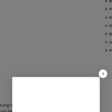
B
P
K
D
B
A
P
X
ung oleh Duta Besar Kerajaan Denmark untuk
emuan berlangsung hangat dan penuh keakraban.