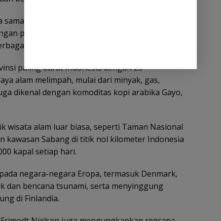
ja sama antara Pemerintah Aceh dan Denmark di
ngan potensi daerah. “Hari ini kami dengan senang
bagai potensi Aceh,” ujar Fadullah.
insi paling barat Indonesia dengan 23
ya alam melimpah, mulai dari minyak, gas,
juga dikenal dengan komoditas kopi arabika Gayo,
k wisata alam luar biasa, seperti Taman Nasional
awasan Sabang di titik nol kilometer Indonesia
000 kapal setiap hari.
epada negara-negara Eropa, termasuk Denmark,
ik dan bencana tsunami, serta menyinggung
ng di Finlandia.
 Frimodt Nielsen juga mengungkapkan rencana