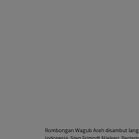
Rombongan Wagub Aceh disambut langs
Indonesia, Sten Frimodt Nielsen. Pert