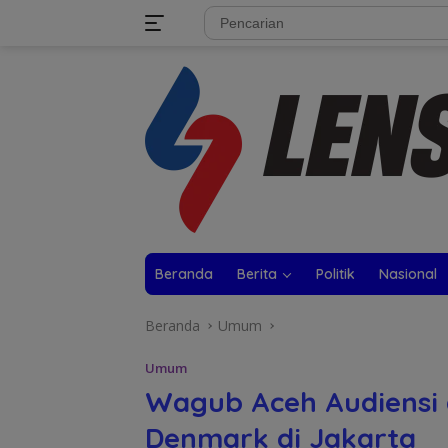
Langsung
tutup
ke
konten
Beranda
Berita
Politik
Nasional
Beranda
Umum
Umum
Wagub Aceh Audiensi
Denmark di Jakarta