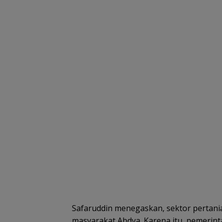
Safaruddin menegaskan, sektor perta
masyarakat Abdya. Karena itu, pemerin