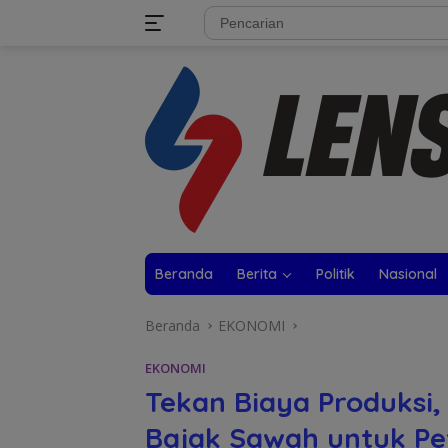
Langsung
tutup
ke
konten
Beranda
Berita
Politik
Nasional
Beranda
EKONOMI
EKONOMI
Tekan Biaya Produksi,
Bajak Sawah untuk Pe