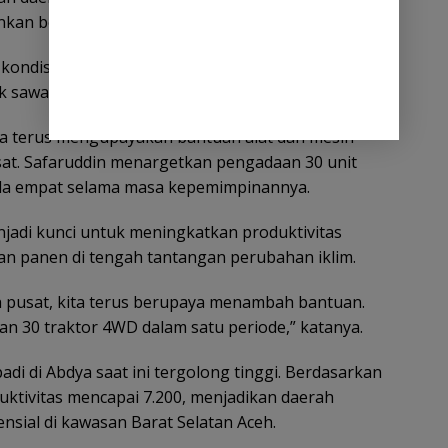
nkan beban biaya yang ditanggung petani.
n kondisi keuangan daerah mendukung, pada 2027
 sawah,” ujar Safaruddin.
ga terus mengupayakan bantuan alat dan mesin
usat. Safaruddin menargetkan pengadaan 30 unit
oda empat selama masa kepemimpinannya.
jadi kunci untuk meningkatkan produktivitas
n panen di tengah tantangan perubahan iklim.
 pusat, kita terus berupaya menambah bantuan.
an 30 traktor 4WD dalam satu periode,” katanya.
di di Abdya saat ini tergolong tinggi. Berdasarkan
uktivitas mencapai 7.200, menjadikan daerah
ensial di kawasan Barat Selatan Aceh.