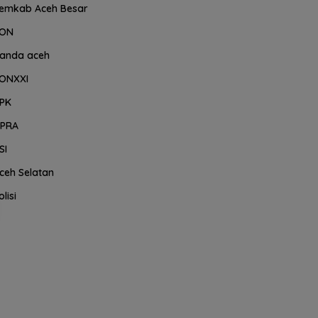
emkab Aceh Besar
ON
anda aceh
ONXXI
PK
PRA
SI
ceh Selatan
olisi