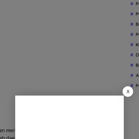
P
P
B
P
K
D
B
A
P
X
nian merupakan tulang punggung ekonomi
tah daerah tidak hanya berfokus pada peningkatan