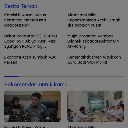
Berita Terkait
Komisi III Kawal Kasus
Akademisi Nilai
Kematian Mantan Istri
Kepemimpinan Aceh Lemah
Anggota Polri
di Hadapan Pusat
Rekor Pendaftar PD-PKPNU
Mujiburrahman Kembali
Capai 607, Abiya Yusri Rais
Dilantik sebagai Rektor UIN
Syuriyah PCNU Pijay:
Ar-Raniry
Kaderisasi Merupakan
Jantung Jam’iyah
Ekonomi Aceh Tumbuh 4,86
Kemendikdasmen Wajibkan
Persen
Guru Jadi Wali Murid
Rekomendasi untuk kamu
Komisi III Kawal Kasus
Akademisi Nilai