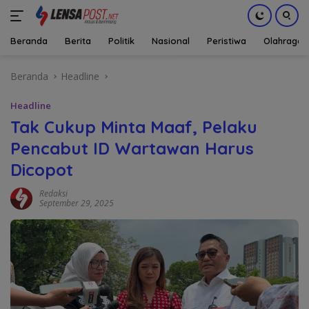
Beranda
Berita
Politik
Nasional
Peristiwa
Olahraga
Langsung
Beranda
Headline
ke
konten
Headline
Tak Cukup Minta Maaf, Pelaku
Pencabut ID Wartawan Harus
Dicopot
Redaksi
September 29, 2025