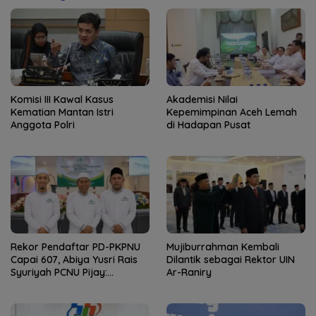
Komisi III Kawal Kasus
Akademisi Nilai
Kematian Mantan Istri
Kepemimpinan Aceh Lemah
Anggota Polri
di Hadapan Pusat
Rekor Pendaftar PD-PKPNU
Mujiburrahman Kembali
Capai 607, Abiya Yusri Rais
Dilantik sebagai Rektor UIN
Syuriyah PCNU Pijay:
Ar-Raniry
Kaderisasi Merupakan
Jantung Jam’iyah