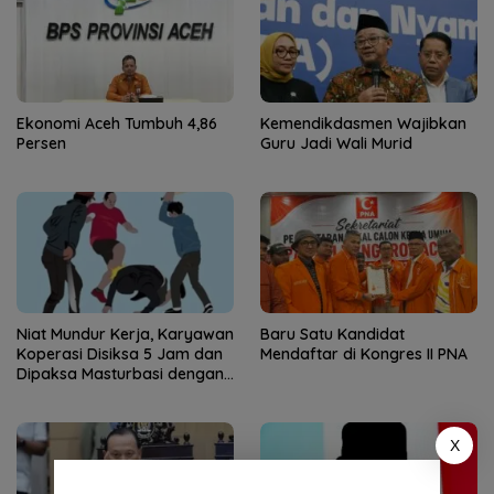
Ekonomi Aceh Tumbuh 4,86
Kemendikdasmen Wajibkan
Persen
Guru Jadi Wali Murid
Niat Mundur Kerja, Karyawan
Baru Satu Kandidat
Koperasi Disiksa 5 Jam dan
Mendaftar di Kongres II PNA
Dipaksa Masturbasi dengan
Ancaman Pisau
X