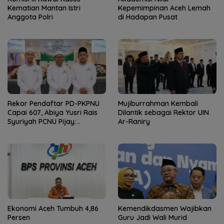
Kematian Mantan Istri
Kepemimpinan Aceh Lemah
Anggota Polri
di Hadapan Pusat
Rekor Pendaftar PD-PKPNU
Mujiburrahman Kembali
Capai 607, Abiya Yusri Rais
Dilantik sebagai Rektor UIN
Syuriyah PCNU Pijay:
Ar-Raniry
Kaderisasi Merupakan
Jantung Jam’iyah
Ekonomi Aceh Tumbuh 4,86
Kemendikdasmen Wajibkan
Persen
Guru Jadi Wali Murid