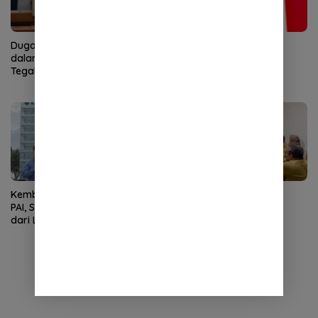
Dugaan Pelibatan Anak
KPPU Naikkan Dugaan
dalam Promosi Vape,
Pelanggaran TikTok ke
Tegakkan Hukum dengan
Tahap Penyelidikan
Tegas
Kembali Nahkodai APDOK
Cegah Kegaduhan,
PAI, Silahuddin Tuai Apresiasi
Pemerintah Aceh Minta
dari LPPM UNISAI Samalanga
Pertamina Perbaiki
Pelayanan SPBU