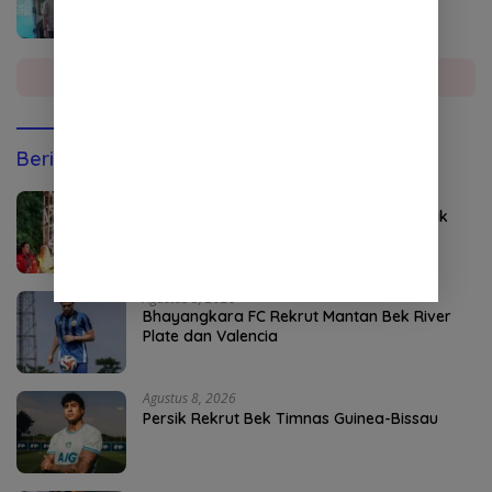
Sumatera Utara
Selengkapnya
Berita Olahraga
Agustus 8, 2026
Kapolri Jadi Anggota Kehormatan Tapak
Suci
Agustus 8, 2026
Bhayangkara FC Rekrut Mantan Bek River
Plate dan Valencia
Agustus 8, 2026
Persik Rekrut Bek Timnas Guinea-Bissau