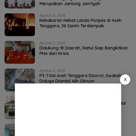
Merupakan Jantung Jam’iyah
Agustus 8, 2026
Kebakaran Hebat Landa Ponpes di Aceh
Tenggara, 36 Santri Terdampak
Agustus 3, 2026
Didukung 18 Daerah, Rahul Siap Bangkitkan
PNA dari Krisis
Agustus 4, 2026
P3-TGAI Aceh Tenggara Disorot, Swakelola
X
Diduga Diambil Alih Oknum
Agustus 1, 2026
APH Didesak Periksa Komisioner Baitul Mal
Aceh
Agustus 4, 2026
DPO Kejari Aceh Selatan Ditangkap di