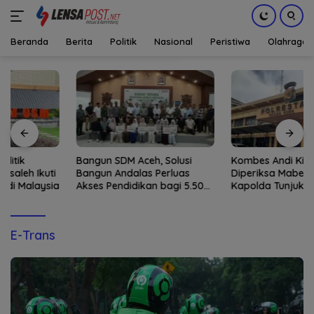
Beranda
Berita
Politik
Nasional
Peristiwa
Olahraga
Langsung
ke
konten
Bangun SDM Aceh, Solusi
Kombes Andi Kirana
Bangun Andalas Perluas
Diperiksa Mabes Polri,
Akses Pendidikan bagi 5.500
Kapolda Tunjuk Kabid TIK
Pelajar
sebagai Pelaksana Tugas
Kapolresta Banda Aceh
E-Trans