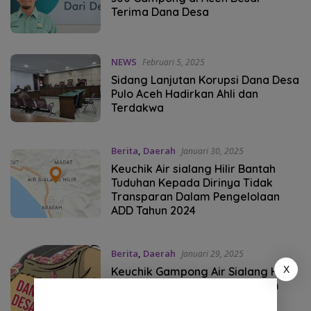
Terima Dana Desa
NEWS
Februari 5, 2025
Sidang Lanjutan Korupsi Dana Desa
Pulo Aceh Hadirkan Ahli dan
Terdakwa
Berita
,
Daerah
Januari 30, 2025
Keuchik Air sialang Hilir Bantah
Tuduhan Kepada Dirinya Tidak
Transparan Dalam Pengelolaan
ADD Tahun 2024
Berita
,
Daerah
Januari 29, 2025
X
Keuchik Gampong Air Sialang Hilir
Dituding Tak Transparan Dalam
Pengelolaan Dana Desa