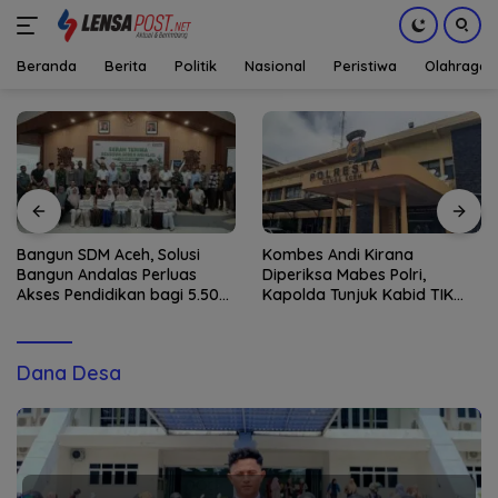
Beranda
Berita
Politik
Nasional
Peristiwa
Olahraga
Langsung
ke
konten
Bangun SDM Aceh, Solusi
Kombes Andi Kirana
Bangun Andalas Perluas
Diperiksa Mabes Polri,
Akses Pendidikan bagi 5.500
Kapolda Tunjuk Kabid TIK
Pelajar
sebagai Pelaksana Tugas
Kapolresta Banda Aceh
Dana Desa