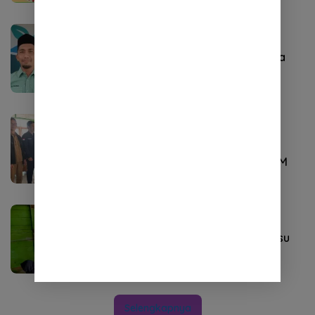
EKONOMI
Januari 23, 2025
Aceh Besar Mulai Salurkan Dana
Desa Tahap I Tahun 2025
Umum
November 3, 2024
Pemerintah Pekon Sukarame
Salurkan BLT-DD kepada 20 KPM
NEWS
Juli 22, 2024
Pj Kades Ampera Agara Tepis Isu
Pemotongan BLT Dana Desa
Selengkapnya