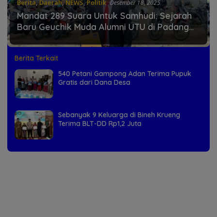
Berita
,
Daerah
,
NEWS
,
Politik
Desember 18, 2025
Mandat 289 Suara Untuk Samhudi: Sejarah
Baru Geuchik Muda Alumni UTU di Padang
Bakau
Berita Terkait
540 Petani Gampong Adan Terima Pupuk
Gratis dari Dana Desa
Sebanyak 9 Keluarga di Bineh Krueng
Terima BLT-DD Rp1,2 Juta