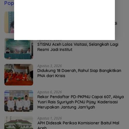
Popular Post
Juli 31, 2026
Dua Jam Usai Tangkap Pengedar,
Satresnarkoba Ringkus Pemasok Sabu di
Aceh Tenggara
Agustus 2, 2026
STISNU Aceh Lolos Visitasi, Selangkah Lagi
Resmi Jadi Institut
Agustus 3, 2026
Didukung 18 Daerah, Rahul Siap Bangkitkan
PNA dari Krisis
Agustus 6, 2026
Rekor Pendaftar PD-PKPNU Capai 607, Abiya
Yusri Rais Syuriyah PCNU Pijay: Kaderisasi
Merupakan Jantung Jam’iyah
Agustus 1, 2026
APH Didesak Periksa Komisioner Baitul Mal
Aceh