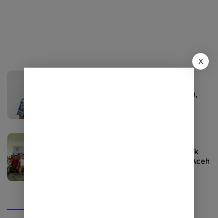
X
Politik
September 22, 2024
Bustami Hamzah:Ini Penzaliman,
Saya Akan Lawan!
Politik
Juli 20, 2024
Masyarakat Aceh Selatan Desak
Bustami Hamzah Maju Pilkada Aceh
2024