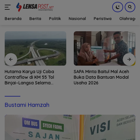
Beranda
Berita
Politik
Nasional
Peristiwa
Olahraga
Langsung
ke
konten
Hutama Karya Uji Coba
SAPA Minta Baitul Mal Aceh
Contraflow di KM 55 Tol
Buka Data Bantuan Modal
Binjai–Langsa Selama
Usaha 2026
Pemeliharaan Jembatan
Bustami Hamzah