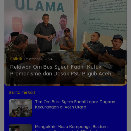
Politik
Desember 1, 2024
Relawan Om Bus-Syech Fadhil Kutuk
Premanisme dan Desak PSU Pilgub Aceh
2024
Berita Terkait
Tim Om Bus- Syech Fadhil Lapor Dugaan
Kecurangan di Aceh Utara
Mengakhiri Masa Kampanye, Bustami