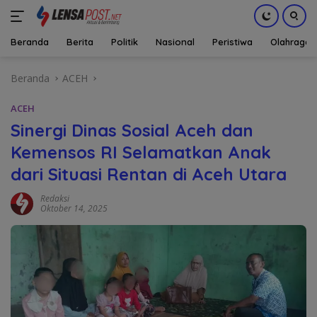
Beranda
Berita
Politik
Nasional
Peristiwa
Olahraga
Langsung
Beranda
ACEH
ke
konten
ACEH
Sinergi Dinas Sosial Aceh dan
Kemensos RI Selamatkan Anak
dari Situasi Rentan di Aceh Utara
Redaksi
Oktober 14, 2025