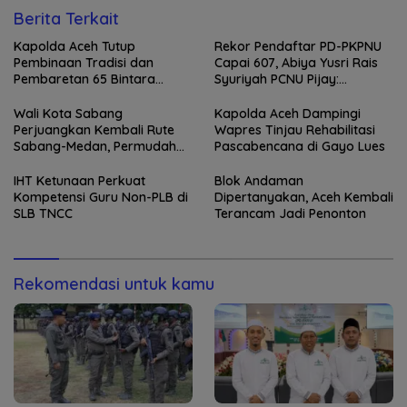
Berita Terkait
Kapolda Aceh Tutup
Rekor Pendaftar PD-PKPNU
Pembinaan Tradisi dan
Capai 607, Abiya Yusri Rais
Pembaretan 65 Bintara
Syuriyah PCNU Pijay:
Remaja Satbrimob
Kaderisasi Merupakan
Jantung Jam’iyah
Wali Kota Sabang
Kapolda Aceh Dampingi
Perjuangkan Kembali Rute
Wapres Tinjau Rehabilitasi
Sabang-Medan, Permudah
Pascabencana di Gayo Lues
Akses Wisatawan ke Pulau
Weh
IHT Ketunaan Perkuat
Blok Andaman
Kompetensi Guru Non-PLB di
Dipertanyakan, Aceh Kembali
SLB TNCC
Terancam Jadi Penonton
Rekomendasi untuk kamu