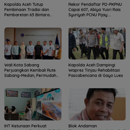
Kapolda Aceh Tutup
Rekor Pendaftar PD-PKPNU
Pembinaan Tradisi dan
Capai 607, Abiya Yusri Rais
Pembaretan 65 Bintara
Syuriyah PCNU Pijay:
Remaja Satbrimob
Kaderisasi Merupakan
Jantung Jam’iyah
Wali Kota Sabang
Kapolda Aceh Dampingi
Perjuangkan Kembali Rute
Wapres Tinjau Rehabilitasi
Sabang-Medan, Permudah
Pascabencana di Gayo Lues
Akses Wisatawan ke Pulau
Weh
IHT Ketunaan Perkuat
Blok Andaman