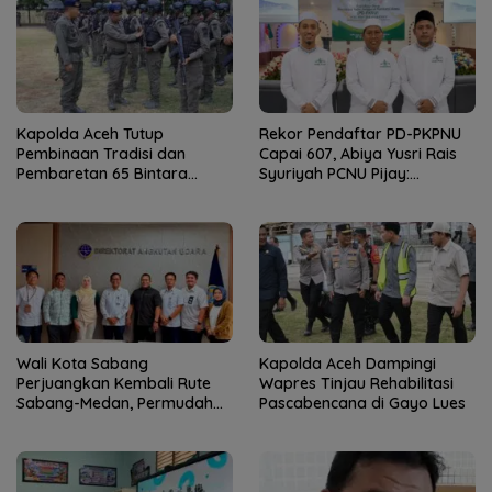
Kapolda Aceh Tutup
Rekor Pendaftar PD-PKPNU
Pembinaan Tradisi dan
Capai 607, Abiya Yusri Rais
Pembaretan 65 Bintara
Syuriyah PCNU Pijay:
Remaja Satbrimob
Kaderisasi Merupakan
Jantung Jam’iyah
Wali Kota Sabang
Kapolda Aceh Dampingi
Perjuangkan Kembali Rute
Wapres Tinjau Rehabilitasi
Sabang-Medan, Permudah
Pascabencana di Gayo Lues
Akses Wisatawan ke Pulau
Weh