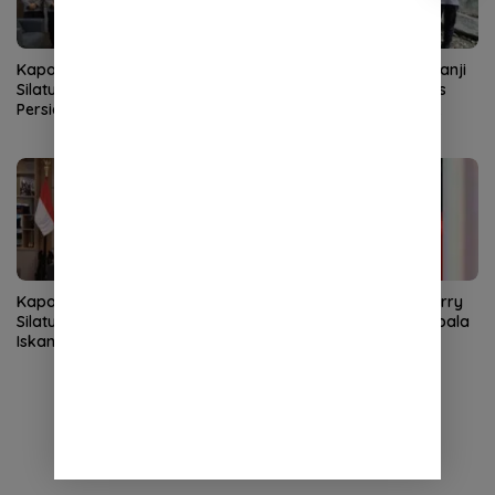
Kapolda Aceh Terima
Kapolres Aceh Selatan Janji
Silaturahmi LVRI, Bahas
Rehab Rumah Janda Eks
Persiapan Hari Veteran
Kombatan GAM hingga
Nasional ke-77
Bantu Modal UMKM
Kapolda Aceh Terima
Mirwan Tunjuk Denny Herry
Silaturahmi Kasdam
Safputra sebagai Plt Kepala
Iskandar Muda, Perkuat
BPKD Aceh Selatan
Sinergitas TNI-Polri