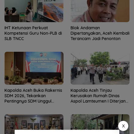
IHT Ketunaan Perkuat
Blok Andaman
Kompetensi Guru Non-PLB di
Dipertanyakan, Aceh Kembali
SLB TNCC
Terancam Jadi Penonton
Kapolda Aceh Buka Rakernis
Kapolda Aceh Tinjau
SDM 2026, Tekankan
Kerusakan Rumah Dinas
Pentingnya SDM Unggul
Aspol Lamteumen I Diterjang
untuk Pelayanan Polri
Angin Kencang
Humanis
X