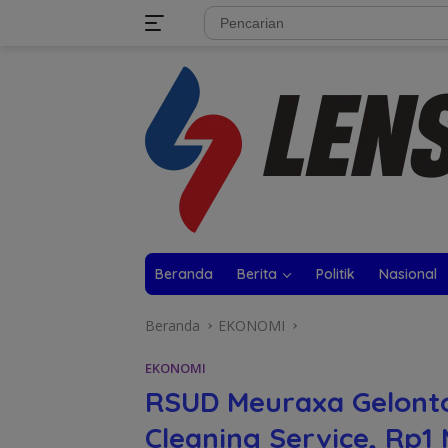
Langsung
tutup
ke
konten
Beranda
Berita
Politik
Nasional
Beranda
EKONOMI
EKONOMI
RSUD Meuraxa Gelont
Cleaning Service, Rp1 