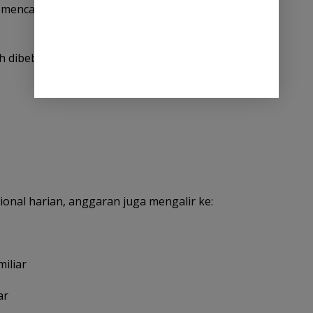
nya mencapai miliaran rupiah, termasuk untuk
ih dibebani utang pengadaan tahun 2025 dengan
onal harian, anggaran juga mengalir ke:
miliar
ar