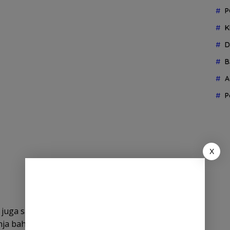
P
K
D
B
A
P
X
nti juga sangat signifikan. Pengadaan obat-obatan
lanja bahan implan medis bahkan menembus Rp12,5