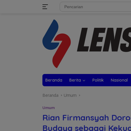
Langsung
tutup
ke
konten
Beranda
Berita
Politik
Nasional
Beranda
Umum
Umum
Rian Firmansyah Doro
Budaya sebagai Kekua