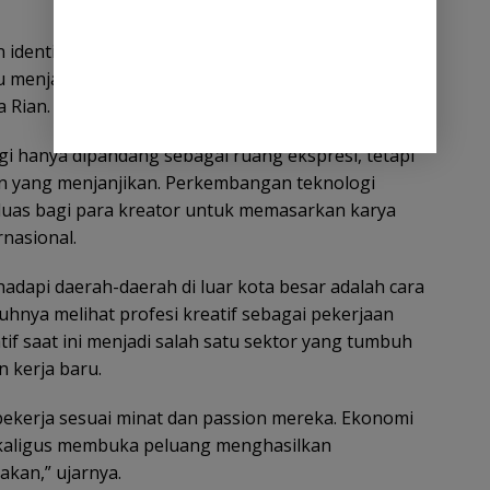
 identitas budaya, sedangkan ekonomi kreatif
 menjadi produk yang memiliki nilai tambah dan
 Rian.
agi hanya dipandang sebagai ruang ekspresi, tetapi
n yang menjanjikan. Perkembangan teknologi
 luas bagi para kreator untuk memasarkan karya
rnasional.
adapi daerah-daerah di luar kota besar adalah cara
nya melihat profesi kreatif sebagai pekerjaan
tif saat ini menjadi salah satu sektor yang tumbuh
 kerja baru.
ekerja sesuai minat dan passion mereka. Ekonomi
ekaligus membuka peluang menghasilkan
akan,” ujarnya.