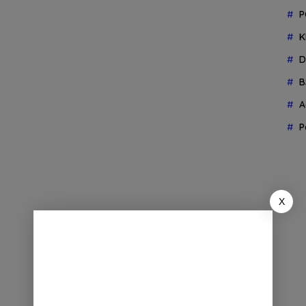
P
K
D
B
A
P
X