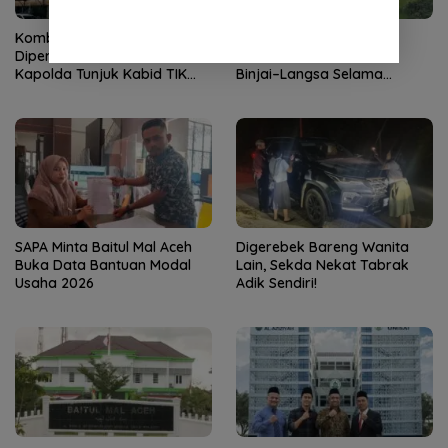
Kombes Andi Kirana
Hutama Karya Uji Coba
Diperiksa Mabes Polri,
Contraflow di KM 55 Tol
Kapolda Tunjuk Kabid TIK
Binjai–Langsa Selama
sebagai Pelaksana Tugas
Pemeliharaan Jembatan
Kapolresta Banda Aceh
SAPA Minta Baitul Mal Aceh
Digerebek Bareng Wanita
Buka Data Bantuan Modal
Lain, Sekda Nekat Tabrak
Usaha 2026
Adik Sendiri!