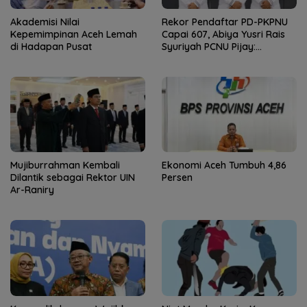
Akademisi Nilai
Rekor Pendaftar PD-PKPNU
Kepemimpinan Aceh Lemah
Capai 607, Abiya Yusri Rais
di Hadapan Pusat
Syuriyah PCNU Pijay:
Kaderisasi Merupakan
Jantung Jam’iyah
Mujiburrahman Kembali
Ekonomi Aceh Tumbuh 4,86
Dilantik sebagai Rektor UIN
Persen
Ar-Raniry