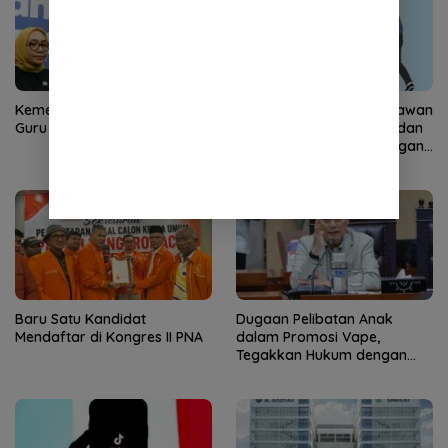
Kemendikdasmen Wajibkan
Niat Mundur Kerja, Karyawan
Guru Jadi Wali Murid
Koperasi Disiksa 5 Jam dan
Dipaksa Masturbasi dengan
Ancaman Pisau
Baru Satu Kandidat
Dugaan Pelibatan Anak
Mendaftar di Kongres II PNA
dalam Promosi Vape,
Tegakkan Hukum dengan
Tegas