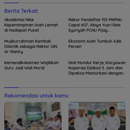
Berita Terkait
Akademisi Nilai
Rekor Pendaftar PD-PKPNU
Kepemimpinan Aceh Lemah
Capai 607, Abiya Yusri Rais
di Hadapan Pusat
Syuriyah PCNU Pijay:
Kaderisasi Merupakan
Jantung Jam’iyah
Mujiburrahman Kembali
Ekonomi Aceh Tumbuh 4,86
Dilantik sebagai Rektor UIN
Persen
Ar-Raniry
Kemendikdasmen Wajibkan
Niat Mundur Kerja, Karyawan
Guru Jadi Wali Murid
Koperasi Disiksa 5 Jam dan
Dipaksa Masturbasi dengan
Ancaman Pisau
Rekomendasi untuk kamu