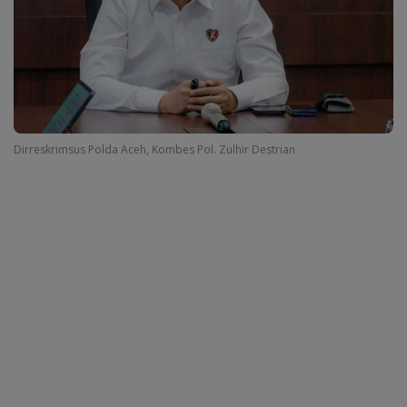
Dirreskrimsus Polda Aceh, Kombes Pol. Zulhir Destrian