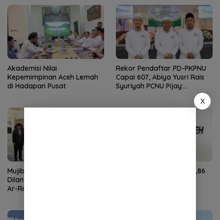
Akademisi Nilai
Rekor Pendaftar PD-PKPNU
Kepemimpinan Aceh Lemah
Capai 607, Abiya Yusri Rais
di Hadapan Pusat
Syuriyah PCNU Pijay:
Kaderisasi Merupakan
X
Jantung Jam’iyah
Mujiburrahman Kembali
Ekonomi Aceh Tumbuh 4,86
Dilantik sebagai Rektor UIN
Persen
Ar-Raniry