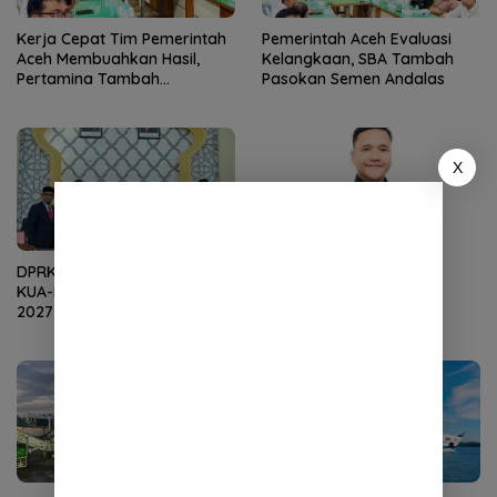
Kerja Cepat Tim Pemerintah
Pemerintah Aceh Evaluasi
Aceh Membuahkan Hasil,
Kelangkaan, SBA Tambah
Pertamina Tambah
Pasokan Semen Andalas
Penyaluran BBM
X
DPRK Terima Dokumen R-
Bantuan Baitul Mal Aceh
KUA-PPAS APBK Banda Aceh
Perkuat Ekonomi
2027 dari Eksekutif
Masyarakat