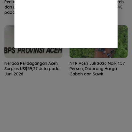
Penumpang Angkutan Udara
Kunjungan Wisman ke Aceh
dan Laut di Aceh Meningkat
Turun pada Juni 2026, TPK
pada Juni 2026
Hotel Justru Meningkat
Neraca Perdagangan Aceh
NTP Aceh Juli 2026 Naik 1,57
Surplus US$59,27 Juta pada
Persen, Didorong Harga
Juni 2026
Gabah dan Sawit