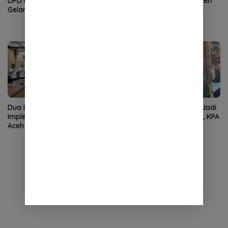
DPD Partai Demokrat Aceh
DPD Partai Demokrat Aceh
Gelar Donor Darah
Gelar Apel Pagi Gerakan
Nasional Langit Biru
Indonesia Asri
Dua Dekade MoU Helsinki,
Wan Malaya Dipercaya Jadi
Implementasi Kewenangan
Pj Ketua PA Nagan Raya, KPA
Aceh Masih Jadi Tantangan
Minta Semua Solid