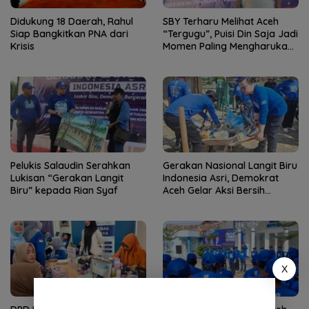
Didukung 18 Daerah, Rahul
SBY Terharu Melihat Aceh
Siap Bangkitkan PNA dari
“Tergugu”, Puisi Din Saja Jadi
Krisis
Momen Paling Mengharukan
di Tibang
Pelukis Salaudin Serahkan
Gerakan Nasional Langit Biru
Lukisan “Gerakan Langit
Indonesia Asri, Demokrat
Biru” kepada Rian Syaf
Aceh Gelar Aksi Bersih
Lingkungan Rumah Ibadah
X