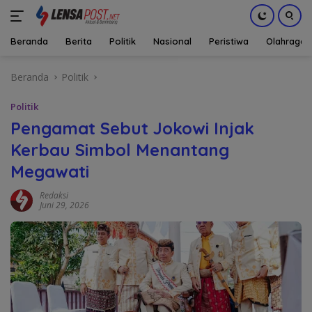
Beranda
Berita
Politik
Nasional
Peristiwa
Olahraga
Langsung
Beranda
Politik
ke
konten
Politik
Pengamat Sebut Jokowi Injak
Kerbau Simbol Menantang
Megawati
Redaksi
Juni 29, 2026