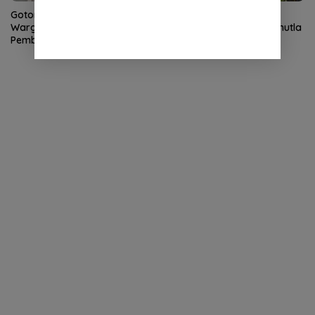
Gotong Royong TNI dan
Quick Response Brimob
Warga Percepat
Polda Aceh Tangani Karhutla
Pembangunan Jembatan
di Lembah Seulawah
Gantung di Kuta Ujung