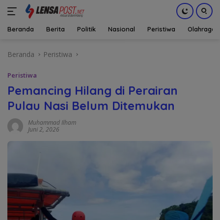
Beranda
Berita
Politik
Nasional
Peristiwa
Olahraga
Langsung
Beranda
Peristiwa
ke
konten
Peristiwa
Pemancing Hilang di Perairan
Pulau Nasi Belum Ditemukan
Muhammad Ilham
Juni 2, 2026