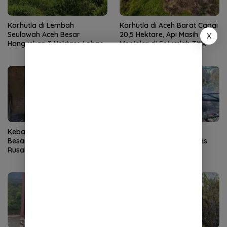
Karhutla di Lembah
Karhutla di Aceh Barat Capai
Seulawah Aceh Besar
20,5 Hektare, Api Masih
X
Hanguskan 3 Hektare Lahan
Menjalar di Sejumlah Titik
Kebakaran Dayah di Aceh
Rumah Kosong di Blang
Besar, Kantor Dewan Guru
Bintang Aceh Besar Ludes
Rusak Berat
Terbakar