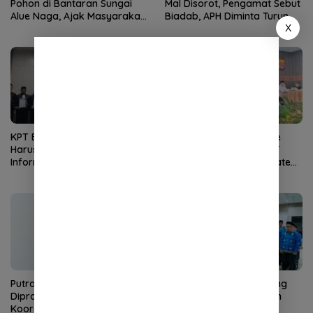
Pohon di Bantaran Sungai
Mal Disorot, Pengamat Sebut
Alue Naga, Ajak Masyarakat
Biadab, APH Diminta Turun
X
Peduli Lingkungan
Tangan
KPT Banda Aceh: Advokat
Indeks Potensi Terorisme
Harus Kuasai Teknologi
Indonesia Menurun, FKPT
Informasi Peradilan
Aceh Tekankan Tiga Strategi
Pencegahan
Putra Pidie Irwansyah
16 Pejabat Pemko Sabang
Dipromosikan Jadi
Dilantik, Sekda Tekankan
Koordinator di JAM Pidum
Profesionalisme dan