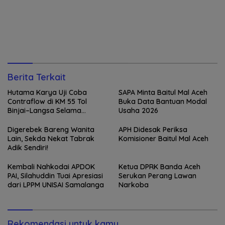
Berita Terkait
Hutama Karya Uji Coba
SAPA Minta Baitul Mal Aceh
Contraflow di KM 55 Tol
Buka Data Bantuan Modal
Binjai–Langsa Selama
Usaha 2026
Pemeliharaan Jembatan
Digerebek Bareng Wanita
APH Didesak Periksa
Lain, Sekda Nekat Tabrak
Komisioner Baitul Mal Aceh
Adik Sendiri!
Kembali Nahkodai APDOK
Ketua DPRK Banda Aceh
PAI, Silahuddin Tuai Apresiasi
Serukan Perang Lawan
dari LPPM UNISAI Samalanga
Narkoba
Rekomendasi untuk kamu