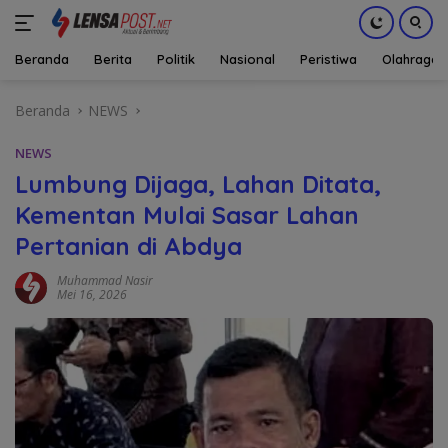
Beranda
Berita
Politik
Nasional
Peristiwa
Olahraga
Langsung
Beranda
NEWS
ke
konten
NEWS
Lumbung Dijaga, Lahan Ditata,
Kementan Mulai Sasar Lahan
Pertanian di Abdya
Muhammad Nasir
Mei 16, 2026