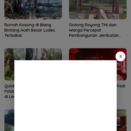
Rumah Kosong di Blang
Gotong Royong TNI dan
Bintang Aceh Besar Ludes
Warga Percepat
Terbakar
Pembangunan Jembatan
Gantung di Kuta Ujung
X
Quick Response Brimob
Satu Rumah di Terutung Pedi
Polda Aceh Tangani Karhutla
Aceh Tenggara Ludes
di Lembah Seulawah
Terbakar