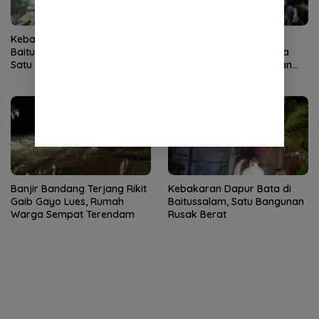
Kebakaran Dapur Bata di
Kemenag Percepat
Baitussalam Aceh Besar,
Pemulihan Pascabencana
Satu Bangunan Kayu Hangus
Aceh, Gandeng Perguruan
Tinggi
Banjir Bandang Terjang Rikit
Kebakaran Dapur Bata di
Gaib Gayo Lues, Rumah
Baitussalam, Satu Bangunan
Warga Sempat Terendam
Rusak Berat