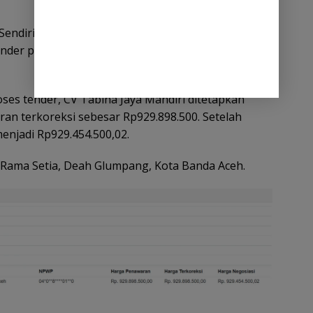
Sendiri (HPS) paket ini masing-masing sebesar
nder pascakualifikasi satu file menggunakan sistem
oses tender, CV Tabina Jaya Mandiri ditetapkan
an terkoreksi sebesar Rp929.898.500. Setelah
menjadi Rp929.454.500,02.
n Rama Setia, Deah Glumpang, Kota Banda Aceh.