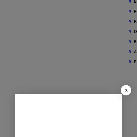
B
P
K
D
B
A
P
X