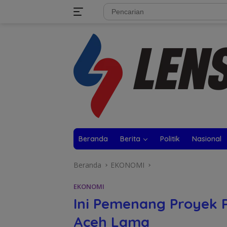
Langsung
tutup
ke
konten
Beranda
Berita
Politik
Nasional
Beranda
EKONOMI
EKONOMI
Ini Pemenang Proyek P
Aceh Lama