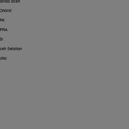
anda aceh
ONXXI
PK
PRA
SI
ceh Selatan
olisi