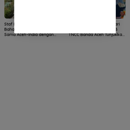
Staf Khusus Wali Nanggroe
Tampil Percaya Diri di Hari
Bahas Penguatan Kerja
Anak Nasional, Siswa SLB
Sama Aceh–India dengan
TNCC Banda Aceh Tunjukkan
Konsul Jenderal India
Potensi Luar Biasa