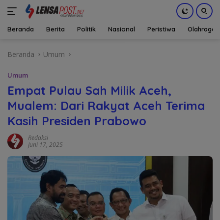
Beranda
Berita
Politik
Nasional
Peristiwa
Olahraga
Langsung
Beranda
Umum
ke
konten
Umum
Empat Pulau Sah Milik Aceh,
Mualem: Dari Rakyat Aceh Terima
Kasih Presiden Prabowo
Redaksi
Juni 17, 2025