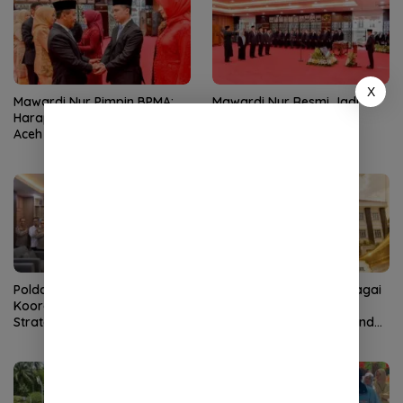
X
Mawardi Nur Pimpin BPMA:
Mawardi Nur Resmi Jadi
Harapan Baru Industri Migas
Kepala BPMA
Aceh
Polda Aceh–PLN Tingkatkan
KMA Lantik Dr Sutio sebagai
Koordinasi Amankan Proyek
Ketua Pengadilan Tinggi
Strategis
Banda Aceh, Nursyam Pindah
ke Banjarmasin