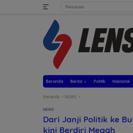
Langsung
tutup
ke
konten
Beranda
Berita
Politik
Nasional
Beranda
NEWS
NEWS
Dari Janji Politik ke 
kini Berdiri Megah