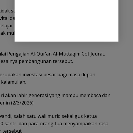
idak sekadar memenuhi janji politik, namun
ital dalam menyelamatkan generasi dari buta
elajar mengaji, balai tersebut diyakini berperan
 mulia, moral, serta karakter religius generasi
i Pengajian Al-Qur’an Al-Muttaqim Cot Jeurat,
lesainya pembangunan tersebut.
merupakan investasi besar bagi masa depan
 Kalamullah.
 hari akan lahir generasi yang mampu membaca dan
enin (2/3/2026).
wandi, salah satu wali murid sekaligus ketua
80 santri dan para orang tua menyampaikan rasa
r tersebut.