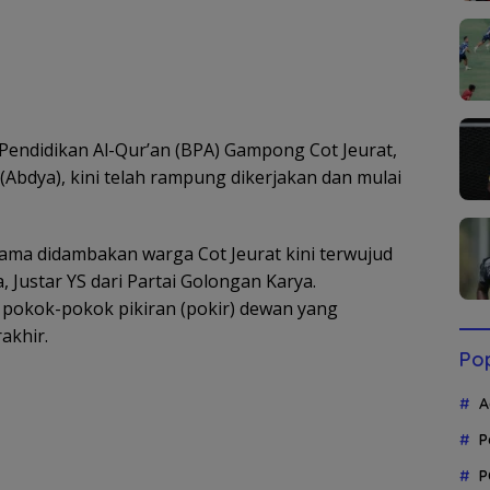
ndidikan Al-Qur’an (BPA) Gampong Cot Jeurat,
(Abdya), kini telah rampung dikerjakan dan mulai
g lama didambakan warga Cot Jeurat kini terwujud
 Justar YS dari Partai Golongan Karya.
pokok-pokok pikiran (pokir) dewan yang
akhir.
Pop
A
P
P