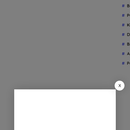
B
P
K
D
B
A
P
X