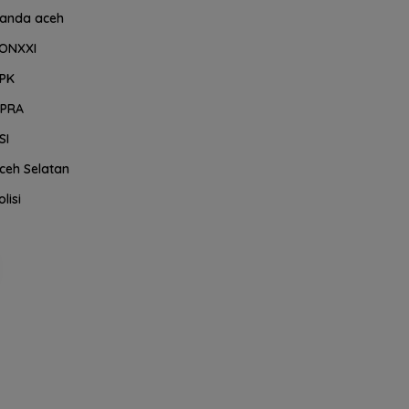
anda aceh
ONXXI
PK
PRA
SI
ceh Selatan
olisi