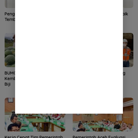
Pengangguran Aceh Naik,
Penduduk Miskin Aceh Naik
Tembus 5,89 Persen
Jadi 12,34 Persen
BUMG Lamgirek Aceh Besar
Dirut SIG Tinjau Langsung
Kembangkan Semangka Non
Pasokan Semen di Aceh
Biji
Kerja Cepat Tim Pemerintah
Pemerintah Aceh Evaluasi