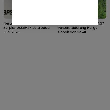
Neraca Perdagangan Aceh
NTP Aceh Juli 2026 Naik 1,57
Surplus US$59,27 Juta pada
Persen, Didorong Harga
Juni 2026
Gabah dan Sawit