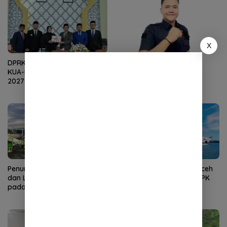
X
DPRK Terima Dokumen R-
Bantuan Baitul Mal Aceh
KUA-PPAS APBK Banda Aceh
Perkuat Ekonomi
2027 dari Eksekutif
Masyarakat
Penumpang Angkutan Udara
Kunjungan Wisman ke Aceh
dan Laut di Aceh Meningkat
Turun pada Juni 2026, TPK
pada Juni 2026
Hotel Justru Meningkat