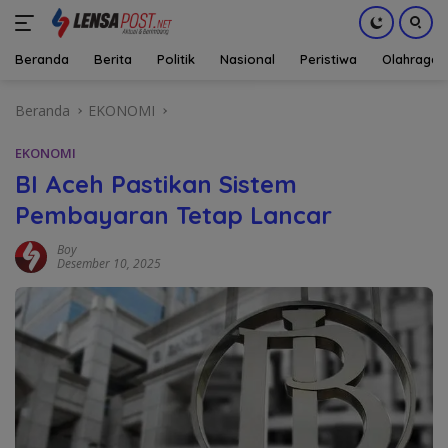
Beranda
Berita
Politik
Nasional
Peristiwa
Olahraga
Langsung
Beranda
EKONOMI
ke
konten
EKONOMI
BI Aceh Pastikan Sistem
Pembayaran Tetap Lancar
Boy
Desember 10, 2025