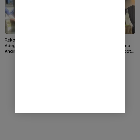
Rekonstruksi Ungkap 27
Kejari Aceh Selatan dan
Adegan Pembunuhan Sahila
Pemkab Teken Kerja Sama
Khairunnisa, Polisi Pastikan
Penanganan Hukum Perdata
Tidak Ada Fakta Baru
dan TUN