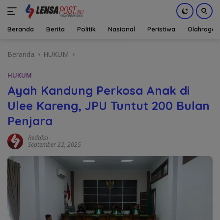
Beranda
Berita
Politik
Nasional
Peristiwa
Olahraga
Langsung
Beranda
HUKUM
ke
konten
HUKUM
Ayah Kandung Perkosa Anak di
Ulee Kareng, JPU Tuntut 200 Bulan
Penjara
Redaksi
September 22, 2025