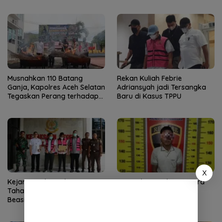
Aceh Tenggara
Musnahkan 110 Batang
Rekan Kuliah Febrie
Ganja, Kapolres Aceh Selatan
Adriansyah jadi Tersangka
Tegaskan Perang terhadap
Baru di Kasus TPPU
Narkotika
X
Kejari Banda Aceh Terima
URC Polres Aceh Tenggara
Tahap II Kasus Korupsi
Ringkus Pelaku Curas
Beasiswa BPSDM Aceh,
Kerugian Negara Capai
Rp14,3 Miliar