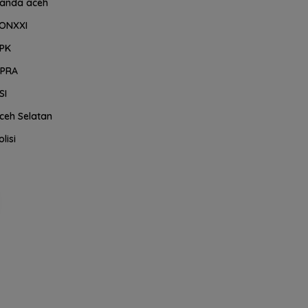
anda aceh
ONXXI
PK
PRA
SI
ceh Selatan
olisi