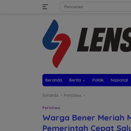
Langsung
tutup
ke
konten
Beranda
Berita
Politik
Nasional
Beranda
Peristiwa
Peristiwa
Warga Bener Meriah M
Pemerintah Cepat Sal