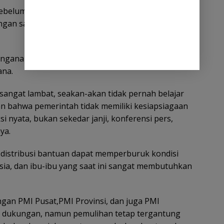
 sebelumnya terkurung akibat bencana di Takengon.
ngan sangat memprihatinkan, sementara distribusi
anganan menunjukkan kelemahan serius dalam
ana.
sangat lambat, seakan-akan tidak pernah belajar
an bahwa pemerintah tidak memiliki kesiapsiagaan
nyata, bukan sekedar janji, konferensi pers,
ya.
istribusi bantuan dapat memperburuk kondisi
sia, dan ibu-ibu yang saat ini sangat membutuhkan
ngan PMI Pusat,PMI Provinsi, dan juga PMI
 dukungan, namun pemulihan tetap tergantung