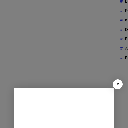
B
P
K
D
B
A
P
X