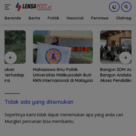
Beranda
Berita
Politik
Nasional
Peristiwa
Olahraga
Langsung
ke
konten
Mahasiswa Ilmu Politik
Bangun SDM Aceh, Solusi
Universitas Malikussaleh Ikuti
Bangun Andalas Perluas
KKN Internasional di Malaysia
Akses Pendidikan bagi 5.500
Pelajar
Tidak ada yang ditemukan
Sepertinya kami tidak dapat menemukan apa yang anda cari.
Mungkin pencarian bisa membantu.