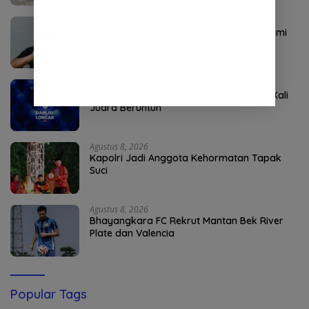
Agustus 9, 2026
Perkuat Sektor Sentral, Dewa United Resmi
Amankan Jasa Ripal Wahyudi
Agustus 9, 2026
Danijel Loncar Diikat Persib Demi Misi 4 Kali
Juara Beruntun
Agustus 8, 2026
Kapolri Jadi Anggota Kehormatan Tapak
Suci
Agustus 8, 2026
Bhayangkara FC Rekrut Mantan Bek River
Plate dan Valencia
Popular Tags