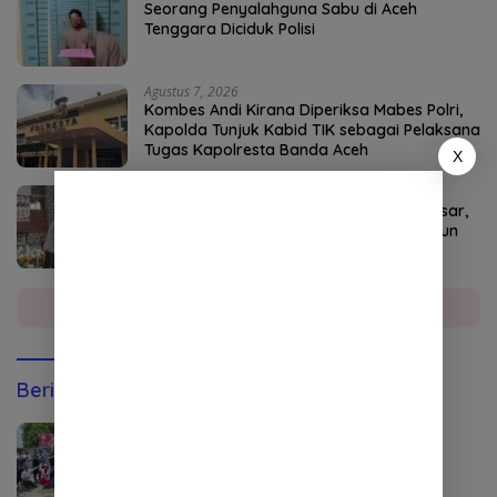
Seorang Penyalahguna Sabu di Aceh
Tenggara Diciduk Polisi
Agustus 7, 2026
Kombes Andi Kirana Diperiksa Mabes Polri,
Kapolda Tunjuk Kabid TIK sebagai Pelaksana
Tugas Kapolresta Banda Aceh
X
Agustus 8, 2026
Kakao Aceh Tenggara Punya Potensi Besar,
SMK PP Kutacane Siapkan SDM dari Kebun
hingga Industri
Selengkapnya
Berita Olahraga
Agustus 9, 2026
Momen HUT ke-81 RI, Pelti Abdya Gelar
Turnamen Tenis Lapangan