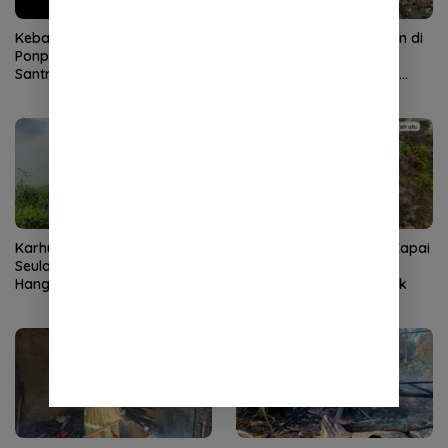
Kebakaran Hebat Landa
Karhutla 3 Hektare Lahan di
Ponpes di Aceh Tenggara, 36
Pidie Jaya Berhasil
Santri Terdampak
Dipadamkan, Tidak Ada
Korban Jiwa
Karhutla di Lembah
Karhutla di Aceh Barat Capai
Seulawah Aceh Besar
20,5 Hektare, Api Masih
Hanguskan 3 Hektare Lahan
Menjalar di Sejumlah Titik