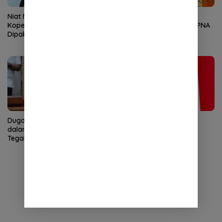
Niat Mundur Kerja, Karyawan
Baru Satu Kandidat
Koperasi Disiksa 5 Jam dan
Mendaftar di Kongres II PNA
Dipaksa Masturbasi dengan
Ancaman Pisau
Dugaan Pelibatan Anak
KPPU Naikkan Dugaan
dalam Promosi Vape,
Pelanggaran TikTok ke
Tegakkan Hukum dengan
Tahap Penyelidikan
Tegas