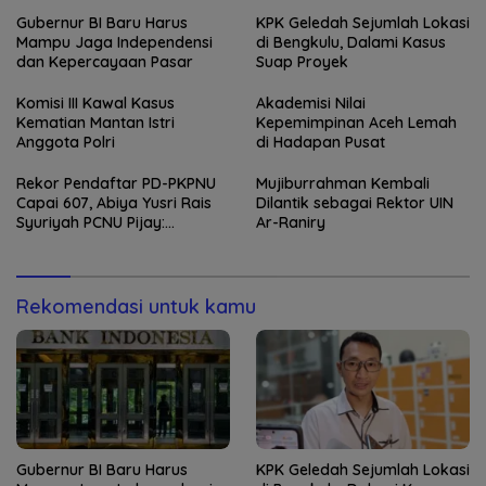
Gubernur BI Baru Harus
KPK Geledah Sejumlah Lokasi
Mampu Jaga Independensi
di Bengkulu, Dalami Kasus
dan Kepercayaan Pasar
Suap Proyek
Komisi III Kawal Kasus
Akademisi Nilai
Kematian Mantan Istri
Kepemimpinan Aceh Lemah
Anggota Polri
di Hadapan Pusat
Rekor Pendaftar PD-PKPNU
Mujiburrahman Kembali
Capai 607, Abiya Yusri Rais
Dilantik sebagai Rektor UIN
Syuriyah PCNU Pijay:
Ar-Raniry
Kaderisasi Merupakan
Jantung Jam’iyah
Rekomendasi untuk kamu
Gubernur BI Baru Harus
KPK Geledah Sejumlah Lokasi