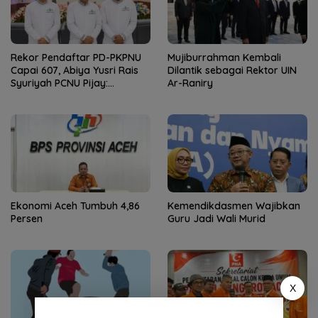
Rekor Pendaftar PD-PKPNU
Mujiburrahman Kembali
Capai 607, Abiya Yusri Rais
Dilantik sebagai Rektor UIN
Syuriyah PCNU Pijay:
Ar-Raniry
Kaderisasi Merupakan
Jantung Jam’iyah
Ekonomi Aceh Tumbuh 4,86
Kemendikdasmen Wajibkan
Persen
Guru Jadi Wali Murid
X