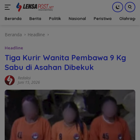
Beranda
Berita
Politik
Nasional
Peristiwa
Olahraga
Langsung
Beranda
Headline
ke
konten
Headline
Tiga Kurir Wanita Pembawa 9 Kg
Sabu di Asahan Dibekuk
Redaksi
Juni 15, 2026