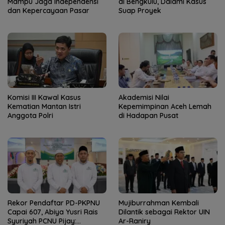
Mampu Jaga Independensi
di Bengkulu, Dalami Kasus
dan Kepercayaan Pasar
Suap Proyek
Komisi III Kawal Kasus
Akademisi Nilai
Kematian Mantan Istri
Kepemimpinan Aceh Lemah
Anggota Polri
di Hadapan Pusat
Rekor Pendaftar PD-PKPNU
Mujiburrahman Kembali
Capai 607, Abiya Yusri Rais
Dilantik sebagai Rektor UIN
Syuriyah PCNU Pijay:
Ar-Raniry