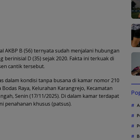
sial AKBP B (56) ternyata sudah menjalani hubungan
erinisial D (35) sejak 2020. Fakta ini terkuak di
en cantik tersebut.
s dalam kondisi tanpa busana di kamar nomor 210
aga Bodas Raya, Kelurahan Karangrejo, Kecamatan
Pop
gah, Senin (17/11/2025). Di dalam kamar terdapat
ni penahanan khusus (patsus).
A
P
P
B