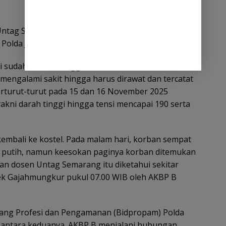
k Untag Semarang ini masih menyisakan banyak
k Polda Jateng serta Polrestabes Semarang.
i sudah 2 tahun tinggal di kamar kostel tersebut.
mengalami sakit hingga harus dirawat dan tercatat
erturut-turut pada 15 dan 16 November 2025
kni darah tinggi hingga tensi mencapai 190 serta
 kembali ke kostel. Pada malam hari, korban sempat
u putih, namun keesokan paginya korban ditemukan
an dosen Untag Semarang itu diketahui sekitar
sek Gajahmungkur pukul 07.00 WIB oleh AKBP B
dang Profesi dan Pengamanan (Bidpropam) Polda
 antara keduanya. AKBP B menjalani hubungan