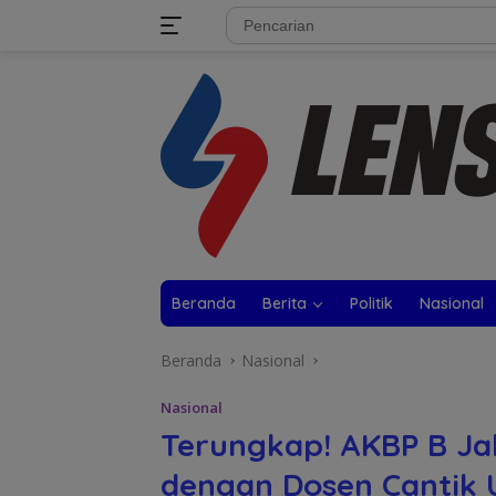
Langsung
tutup
ke
konten
Beranda
Berita
Politik
Nasional
Beranda
Nasional
Nasional
Terungkap! AKBP B Ja
dengan Dosen Cantik 