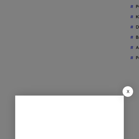
P
K
D
B
A
P
X