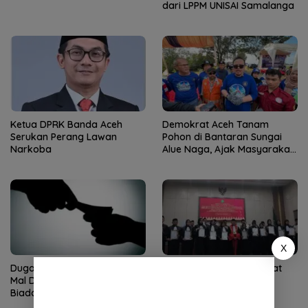
dari LPPM UNISAI Samalanga
Ketua DPRK Banda Aceh
Demokrat Aceh Tanam
Serukan Perang Lawan
Pohon di Bantaran Sungai
Narkoba
Alue Naga, Ajak Masyarakat
Peduli Lingkungan
X
Dugaan Pungli Bantuan Baitul
KPT Banda Aceh: Advokat
Mal Disorot, Pengamat Sebut
Harus Kuasai Teknologi
Biadab, APH Diminta Turun
Informasi Peradilan
Tangan