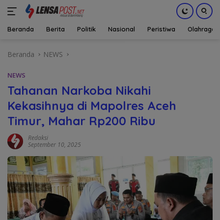
Beranda
Berita
Politik
Nasional
Peristiwa
Olahraga
Langsung
Beranda
NEWS
ke
konten
NEWS
Tahanan Narkoba Nikahi
Kekasihnya di Mapolres Aceh
Timur, Mahar Rp200 Ribu
Redaksi
September 10, 2025