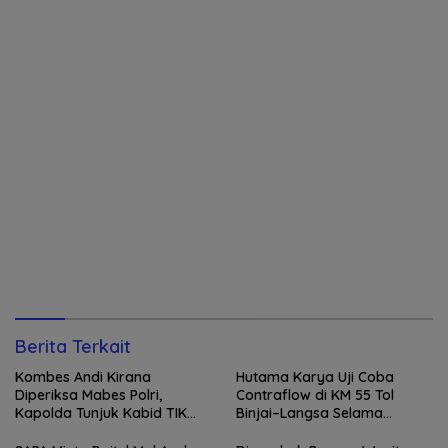
Berita Terkait
Kombes Andi Kirana
Hutama Karya Uji Coba
Diperiksa Mabes Polri,
Contraflow di KM 55 Tol
Kapolda Tunjuk Kabid TIK
Binjai–Langsa Selama
sebagai Pelaksana Tugas
Pemeliharaan Jembatan