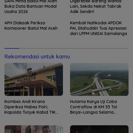
Kapolresta Banda Aceh
SAPA Minta Baitul Mal Aceh
Digerebek Bareng Wanita
Buka Data Bantuan Modal
Lain, Sekda Nekat Tabrak
Usaha 2026
Adik Sendiri!
APH Didesak Periksa
Kembali Nahkodai APDOK
Komisioner Baitul Mal Aceh
PAI, Silahuddin Tuai Apresiasi
dari LPPM UNISAI Samalanga
Rekomendasi untuk kamu
Kombes Andi Kirana
Hutama Karya Uji Coba
Diperiksa Mabes Polri,
Contraflow di KM 55 Tol
Kapolda Tunjuk Kabid TIK
Binjai–Langsa Selama
sebagai Pelaksana Tugas
Pemeliharaan Jembatan
Kapolresta Banda Aceh