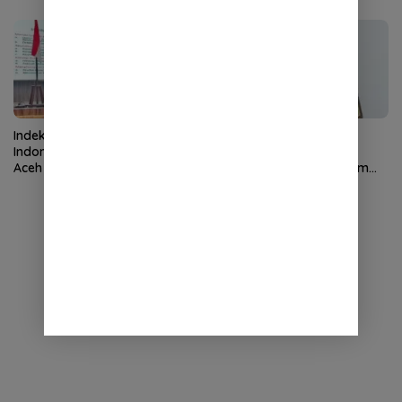
Indeks Potensi Terorisme
Putra Pidie Irwansyah
Indonesia Menurun, FKPT
Dipromosikan Jadi
Aceh Tekankan Tiga Strategi
Koordinator di JAM Pidum
Pencegahan
Kejaksaan Agung