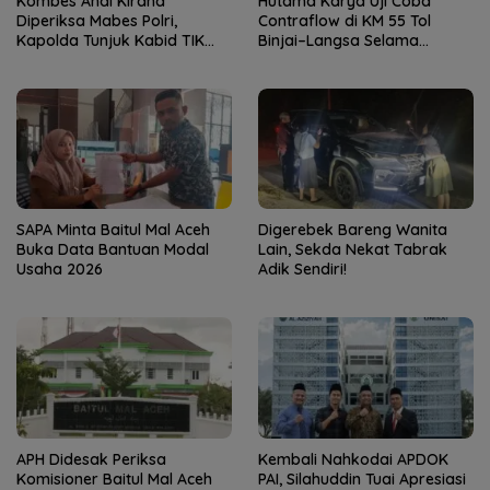
Kombes Andi Kirana
Hutama Karya Uji Coba
Diperiksa Mabes Polri,
Contraflow di KM 55 Tol
Kapolda Tunjuk Kabid TIK
Binjai–Langsa Selama
sebagai Pelaksana Tugas
Pemeliharaan Jembatan
Kapolresta Banda Aceh
SAPA Minta Baitul Mal Aceh
Digerebek Bareng Wanita
Buka Data Bantuan Modal
Lain, Sekda Nekat Tabrak
Usaha 2026
Adik Sendiri!
APH Didesak Periksa
Kembali Nahkodai APDOK
Komisioner Baitul Mal Aceh
PAI, Silahuddin Tuai Apresiasi